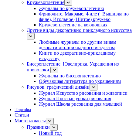
Кружевоплетение
Журналы по кружевоплетению
Фриволите, Макраме, Филе (+Вышивка по
филе), Игольное (Шитое) кружево
Кружевоплетение на коклюшках
Другие виды декоративно-прикладного искусства
Любимые журналы по другим видам
декоративно-прикладного искусства
Книги по декоративно-прикладному
искусству
Бисероплетение. Ювелирика. Украшения из
проволоки.
Журналы по бисероплетению
Обучающая литература по украшениям
Рисунок, графический дизайн
Журнал Искусство рисования и живописи
Журнал Простые уроки рисования
Журнал Школа рисования для малышей
Тарифы
Статьи
Мастер-классы
Праздники
Новый год