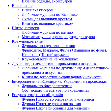
Вязание одежды, аксессуаров
Вышивание
Вышивка бисером
Любимые журналы по Вышивке
Схемы для вышивки крестом
Книги по вышивке крестиком
Шитье, пэчворк
Любимые журналы по шитью
Мягкие игрушки, куклы, одежда для кукол
Кружевоплетение
Журналы по кружевоплетению
Фриволите, Макраме, Филе (+Вышивка по филе),
Игольное (Шитое) кружево
Кружевоплетение на коклюшках
Другие виды декоративно-прикладного искусства
Любимые журналы по другим видам декоративно-
прикладного искусства
Книги по декоративно-прикладному искусству
Бисероплетение. Ювелирика. Украшения из проволоки.
Журналы по бисероплетению
Обучающая литература по украшениям
Рисунок, графический дизайн
Журнал Искусство рисования и живописи
Журнал Простые уроки рисования
Журнал Школа рисования для малышей