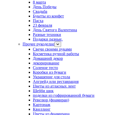
8 марта
День Победы
Свадьба
Букеты из конфет
Пасха
23 февраля
День Святого Валентина
Разные техники
Подарки разные.
Прочее рукоделие
Свечи своими руками
Косметика ручной работы
Домашний декор
декорирование
Соленое тесто
Коробки из бумаги
Украшение для стола
Апгрейд или реставрация
Цветы из атласных лент
Шебби шик
поделки из гофрированной бумаги
Ревелюр (фоамиран)
Картонаж
Квиллинг
Цветы из фоамирана