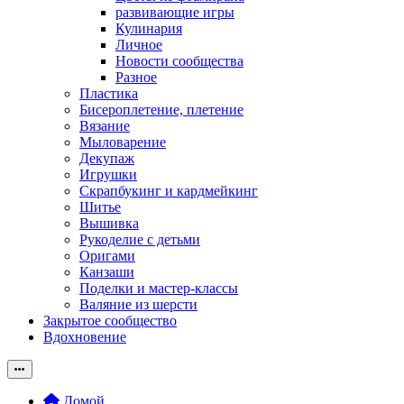
развивающие игры
Кулинария
Личное
Новости сообщества
Разное
Пластика
Бисероплетение, плетение
Вязание
Мыловарение
Декупаж
Игрушки
Скрапбукинг и кардмейкинг
Шитье
Вышивка
Рукоделие с детьми
Оригами
Канзаши
Поделки и мастер-классы
Валяние из шерсти
Закрытое сообщество
Вдохновение
Домой