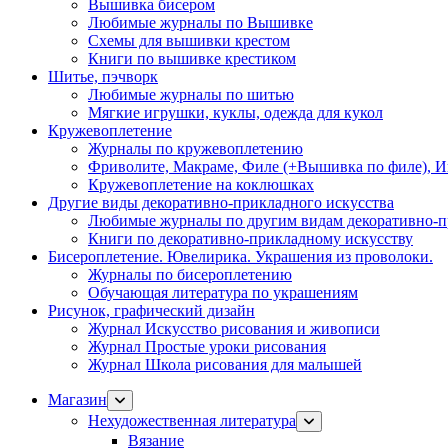
Вышивка бисером
Любимые журналы по Вышивке
Схемы для вышивки крестом
Книги по вышивке крестиком
Шитье, пэчворк
Любимые журналы по шитью
Мягкие игрушки, куклы, одежда для кукол
Кружевоплетение
Журналы по кружевоплетению
Фриволите, Макраме, Филе (+Вышивка по филе), И
Кружевоплетение на коклюшках
Другие виды декоративно-прикладного искусства
Любимые журналы по другим видам декоративно-п
Книги по декоративно-прикладному искусству
Бисероплетение. Ювелирика. Украшения из проволоки.
Журналы по бисероплетению
Обучающая литература по украшениям
Рисунок, графический дизайн
Журнал Искусство рисования и живописи
Журнал Простые уроки рисования
Журнал Школа рисования для малышей
Магазин
Нехудожественная литература
Вязание