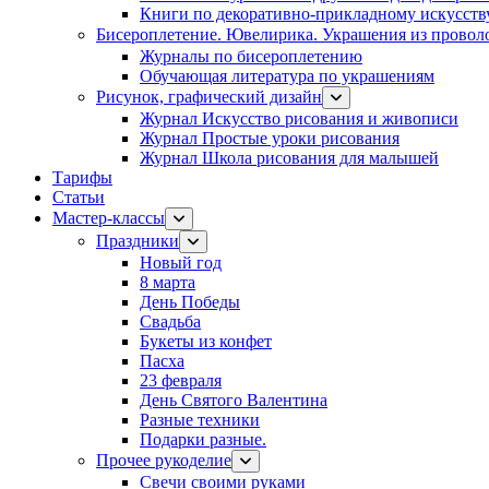
Книги по декоративно-прикладному искусств
Бисероплетение. Ювелирика. Украшения из провол
Журналы по бисероплетению
Обучающая литература по украшениям
Рисунок, графический дизайн
Журнал Искусство рисования и живописи
Журнал Простые уроки рисования
Журнал Школа рисования для малышей
Тарифы
Статьи
Мастер-классы
Праздники
Новый год
8 марта
День Победы
Свадьба
Букеты из конфет
Пасха
23 февраля
День Святого Валентина
Разные техники
Подарки разные.
Прочее рукоделие
Свечи своими руками