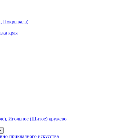
ы, Покрывала)
зка края
е), Игольное (Шитое) кружево
вно-прикладного искусства