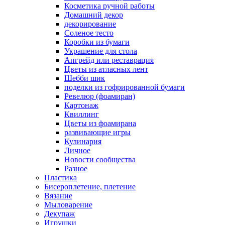
Косметика ручной работы
Домашний декор
декорирование
Соленое тесто
Коробки из бумаги
Украшение для стола
Апгрейд или реставрация
Цветы из атласных лент
Шебби шик
поделки из гофрированной бумаги
Ревелюр (фоамиран)
Картонаж
Квиллинг
Цветы из фоамирана
развивающие игры
Кулинария
Личное
Новости сообщества
Разное
Пластика
Бисероплетение, плетение
Вязание
Мыловарение
Декупаж
Игрушки