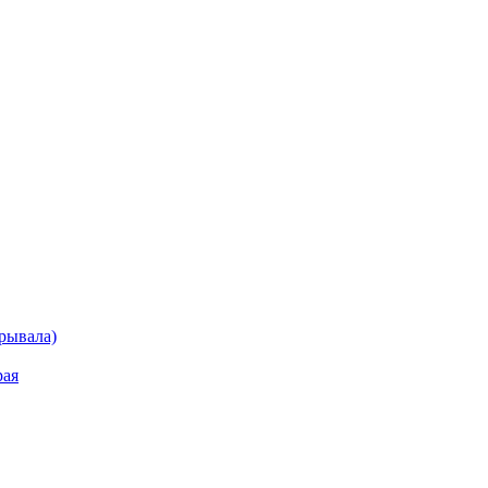
рывала)
рая