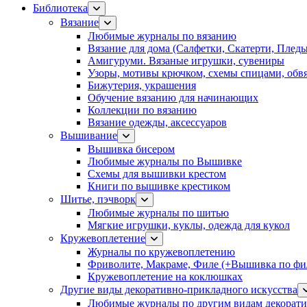
Библиотека
Вязание
Любимые журналы по вязанию
Вязание для дома (Салфетки, Скатерти, Плед
Амигуруми. Вязаные игрушки, сувениры
Узоры, мотивы крючком, схемы спицами, обвя
Бижутерия, украшения
Обучение вязанию для начинающих
Коллекции по вязанию
Вязание одежды, аксессуаров
Вышивание
Вышивка бисером
Любимые журналы по Вышивке
Схемы для вышивки крестом
Книги по вышивке крестиком
Шитье, пэчворк
Любимые журналы по шитью
Мягкие игрушки, куклы, одежда для кукол
Кружевоплетение
Журналы по кружевоплетению
Фриволите, Макраме, Филе (+Вышивка по фил
Кружевоплетение на коклюшках
Другие виды декоративно-прикладного искусства
Любимые журналы по другим видам декорати