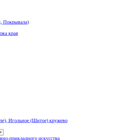
ы, Покрывала)
зка края
е), Игольное (Шитое) кружево
вно-прикладного искусства