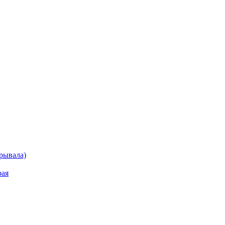
рывала)
рая