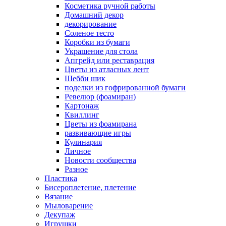
Косметика ручной работы
Домашний декор
декорирование
Соленое тесто
Коробки из бумаги
Украшение для стола
Апгрейд или реставрация
Цветы из атласных лент
Шебби шик
поделки из гофрированной бумаги
Ревелюр (фоамиран)
Картонаж
Квиллинг
Цветы из фоамирана
развивающие игры
Кулинария
Личное
Новости сообщества
Разное
Пластика
Бисероплетение, плетение
Вязание
Мыловарение
Декупаж
Игрушки