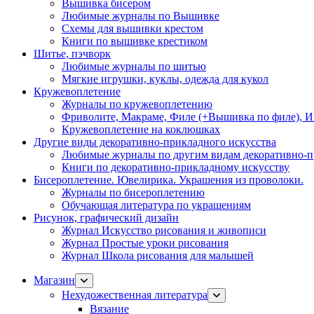
Вышивка бисером
Любимые журналы по Вышивке
Схемы для вышивки крестом
Книги по вышивке крестиком
Шитье, пэчворк
Любимые журналы по шитью
Мягкие игрушки, куклы, одежда для кукол
Кружевоплетение
Журналы по кружевоплетению
Фриволите, Макраме, Филе (+Вышивка по филе), И
Кружевоплетение на коклюшках
Другие виды декоративно-прикладного искусства
Любимые журналы по другим видам декоративно-п
Книги по декоративно-прикладному искусству
Бисероплетение. Ювелирика. Украшения из проволоки.
Журналы по бисероплетению
Обучающая литература по украшениям
Рисунок, графический дизайн
Журнал Искусство рисования и живописи
Журнал Простые уроки рисования
Журнал Школа рисования для малышей
Магазин
Нехудожественная литература
Вязание