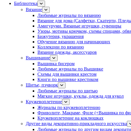
Библиотека
Вязание
Любимые журналы по вязанию
Вязание для дома (Салфетки, Скатерти, Плед
Амигуруми. Вязаные игрушки, сувениры
Узоры, мотивы крючком, схемы спицами, обвя
Бижутерия, украшения
Обучение вязанию для начинающих
Коллекции по вязанию
Вязание одежды, аксессуаров
Вышивание
Вышивка бисером
Любимые журналы по Вышивке
Схемы для вышивки крестом
Книги по вышивке крестиком
Шитье, пэчворк
Любимые журналы по шитью
Мягкие игрушки, куклы, одежда для кукол
Кружевоплетение
Журналы по кружевоплетению
Фриволите, Макраме, Филе (+Вышивка по фил
Кружевоплетение на коклюшках
Другие виды декоративно-прикладного искусства
Любимые журналы по другим видам декорати