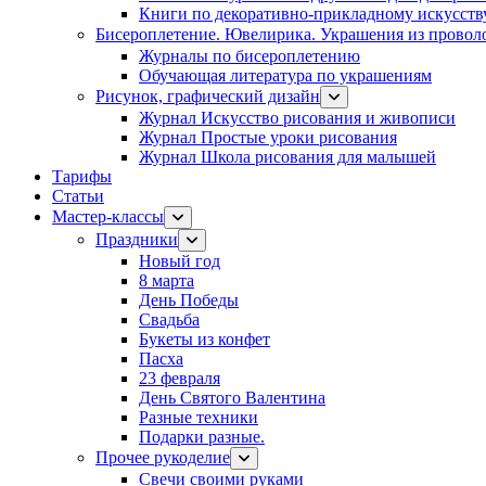
Книги по декоративно-прикладному искусств
Бисероплетение. Ювелирика. Украшения из провол
Журналы по бисероплетению
Обучающая литература по украшениям
Рисунок, графический дизайн
Журнал Искусство рисования и живописи
Журнал Простые уроки рисования
Журнал Школа рисования для малышей
Тарифы
Статьи
Мастер-классы
Праздники
Новый год
8 марта
День Победы
Свадьба
Букеты из конфет
Пасха
23 февраля
День Святого Валентина
Разные техники
Подарки разные.
Прочее рукоделие
Свечи своими руками