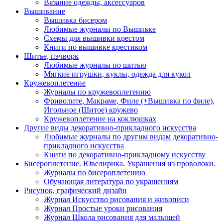
Вязание одежды, аксессуаров
Вышивание
Вышивка бисером
Любимые журналы по Вышивке
Схемы для вышивки крестом
Книги по вышивке крестиком
Шитье, пэчворк
Любимые журналы по шитью
Мягкие игрушки, куклы, одежда для кукол
Кружевоплетение
Журналы по кружевоплетению
Фриволите, Макраме, Филе (+Вышивка по филе),
Игольное (Шитое) кружево
Кружевоплетение на коклюшках
Другие виды декоративно-прикладного искусства
Любимые журналы по другим видам декоративно-
прикладного искусства
Книги по декоративно-прикладному искусству
Бисероплетение. Ювелирика. Украшения из проволоки.
Журналы по бисероплетению
Обучающая литература по украшениям
Рисунок, графический дизайн
Журнал Искусство рисования и живописи
Журнал Простые уроки рисования
Журнал Школа рисования для малышей