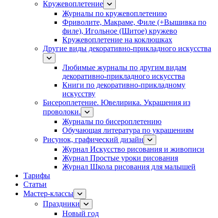
Кружевоплетение
Журналы по кружевоплетению
Фриволите, Макраме, Филе (+Вышивка по
филе), Игольное (Шитое) кружево
Кружевоплетение на коклюшках
Другие виды декоративно-прикладного искусства
Любимые журналы по другим видам
декоративно-прикладного искусства
Книги по декоративно-прикладному
искусству
Бисероплетение. Ювелирика. Украшения из
проволоки.
Журналы по бисероплетению
Обучающая литература по украшениям
Рисунок, графический дизайн
Журнал Искусство рисования и живописи
Журнал Простые уроки рисования
Журнал Школа рисования для малышей
Тарифы
Статьи
Мастер-классы
Праздники
Новый год