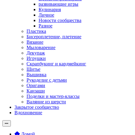
развивающие игры
Кулинария
Личное
Новости сообщества
Разное
Пластика
Бисероплетение, плетение
Вязание
Мыловарение
Декупаж
Игрушки
Скрапбукинг и кардмейкинг
Шитье
Вышивка
Рукоделие с детьми
Оригами
Канзаши
Поделки и мастер-классы
Валяние из шерсти
Закрытое сообщество
Вдохновение
Домой