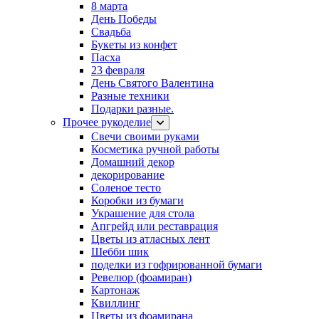
8 марта
День Победы
Свадьба
Букеты из конфет
Пасха
23 февраля
День Святого Валентина
Разные техники
Подарки разные.
Прочее рукоделие
Свечи своими руками
Косметика ручной работы
Домашний декор
декорирование
Соленое тесто
Коробки из бумаги
Украшение для стола
Апгрейд или реставрация
Цветы из атласных лент
Шебби шик
поделки из гофрированной бумаги
Ревелюр (фоамиран)
Картонаж
Квиллинг
Цветы из фоамирана