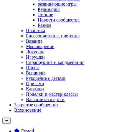
развивающие игры
Кулинария
Личное
Новости сообщества
Разное
Пластика
Бисероплетение, плетение
Вязание
Мыловарение
Декупаж
Игрушки
Скрапбукинг и кардмейкинг
Шитье
Вышивка
Рукоделие с детьми
Оригами
Канзаши
Поделки и мастер-классы
Валяние из шерсти
Закрытое сообщество
Вдохновение
Домой