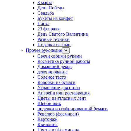
8 марта
День Победы
Свадьба
Букеты из конфет
Пасха
23 февраля
День Святого Валентина
Разные техники
Подарки разные.
Прочее рукоделие
Свечи своими руками
Косметика ручной работы
Домашний декор
декорирование
Соленое тесто
Коробки из бумаги
Украшение для стола
Апгрейд или реставрация
Цветы из атласных лент
Шебби шик
поделки из гофрированной бумаги
Ревелюр (фоамиран)
Картонаж
Квиллинг
Цветы из фоамирана