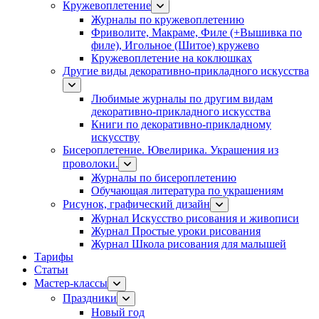
Кружевоплетение
Журналы по кружевоплетению
Фриволите, Макраме, Филе (+Вышивка по
филе), Игольное (Шитое) кружево
Кружевоплетение на коклюшках
Другие виды декоративно-прикладного искусства
Любимые журналы по другим видам
декоративно-прикладного искусства
Книги по декоративно-прикладному
искусству
Бисероплетение. Ювелирика. Украшения из
проволоки.
Журналы по бисероплетению
Обучающая литература по украшениям
Рисунок, графический дизайн
Журнал Искусство рисования и живописи
Журнал Простые уроки рисования
Журнал Школа рисования для малышей
Тарифы
Статьи
Мастер-классы
Праздники
Новый год