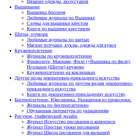
Вязание одежды, аксессуаров
Вышивание
Вышивка бисером
Любимые журналы по Вышивке
Схемы для вышивки крестом
Книги по вышивке крестиком
Шитье, пэчворк
Любимые журналы по шитью
Мягкие игрушки, куклы, одежда для кукол
Кружевоплетение
Журналы по кружевоплетению
Фриволите, Макраме, Филе (+Вышивка по филе),
Игольное (Шитое) кружево
Кружевоплетение на коклюшках
Другие виды декоративно-прикладного искусства
Любимые журналы по другим видам декоративно-
прикладного искусства
Книги по декоративно-прикладному искусству
Бисероплетение. Ювелирика. Украшения из проволоки.
Журналы по бисероплетению
Обучающая литература по украшениям
Рисунок, графический дизайн
Журнал Искусство рисования и живописи
Журнал Простые уроки рисования
Журнал Школа рисования для малышей