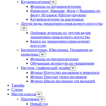
Кружевоплетение
Журналы по кружевоплетению
Фриволите, Макраме, Филе (+Вышивка по
филе), Игольное (Шитое) кружево
Кружевоплетение на коклюшках
Другие виды декоративно-прикладного искусства
Любимые журналы по другим видам
декоративно-прикладного искусства
Книги по декоративно-прикладному
искусству
Бисероплетение. Ювелирика. Украшения из
проволоки.
Журналы по бисероплетению
Обучающая литература по украшениям
Рисунок, графический дизайн
Журнал Искусство рисования и живописи
Журнал Простые уроки рисования
Журнал Школа рисования для малышей
Тарифы
Статьи
Мастер-классы
Праздники
Новый год