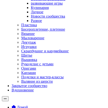
развивающие игры
Кулинария
Личное
Новости сообщества
Разное
Пластика
Бисероплетение, плетение
Вязание
Мыловарение
Декупаж
Игрушки
Скрапбукинг и кардмейкинг
Шитье
Вышивка
Рукоделие с детьми
Оригами
Канзаши
Поделки и мастер-классы
Валяние из шерсти
Закрытое сообщество
Вдохновение
Домой