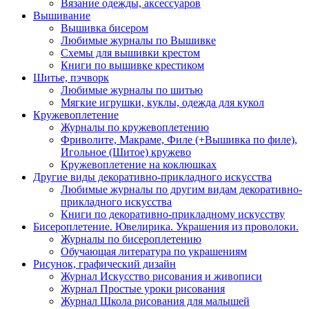
Вязание одежды, аксессуаров
Вышивание
Вышивка бисером
Любимые журналы по Вышивке
Схемы для вышивки крестом
Книги по вышивке крестиком
Шитье, пэчворк
Любимые журналы по шитью
Мягкие игрушки, куклы, одежда для кукол
Кружевоплетение
Журналы по кружевоплетению
Фриволите, Макраме, Филе (+Вышивка по филе),
Игольное (Шитое) кружево
Кружевоплетение на коклюшках
Другие виды декоративно-прикладного искусства
Любимые журналы по другим видам декоративно-
прикладного искусства
Книги по декоративно-прикладному искусству
Бисероплетение. Ювелирика. Украшения из проволоки.
Журналы по бисероплетению
Обучающая литература по украшениям
Рисунок, графический дизайн
Журнал Искусство рисования и живописи
Журнал Простые уроки рисования
Журнал Школа рисования для малышей