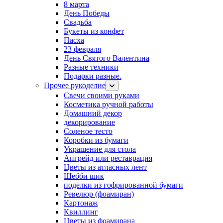
8 марта
День Победы
Свадьба
Букеты из конфет
Пасха
23 февраля
День Святого Валентина
Разные техники
Подарки разные.
Прочее рукоделие
Свечи своими руками
Косметика ручной работы
Домашний декор
декорирование
Соленое тесто
Коробки из бумаги
Украшение для стола
Апгрейд или реставрация
Цветы из атласных лент
Шебби шик
поделки из гофрированной бумаги
Ревелюр (фоамиран)
Картонаж
Квиллинг
Цветы из фоамирана