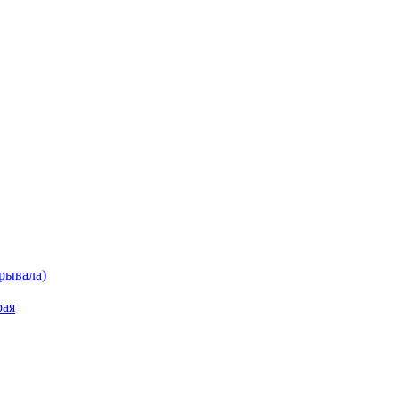
рывала)
рая