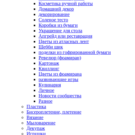
Косметика ручной работы
Домашний декор
декорирование
Соленое тесто
Коробки из бумаги
Украшение для стола
Апгрейд или реставрация
Цветы из атласных лент
Шебби шик
поделки из гофрированной бумаги
Ревелюр (фоамиран)
Картонаж
Квиллинг
Цветы из фоамирана
развивающие игры
Кулинария
Личное
Новости сообщества
Разное
Пластика
Бисероплетение, плетение
Вязание
Мыловарение
Декупаж
Игрушки