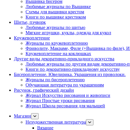
Вышивка бисером
Любимые журналы по Вышивке
Схемы для вышивки крестом
Книги по вышивке крестиком
Шитье, пэчворк
Любимые журналы по шитью
Мягкие игрушки, куклы, одежда для кукол
Кружевоплетение
Журналы по кружевоплетению
Фриволите, Макраме, Филе (+Вышивка по филе), И
Кружевоплетение на коклюшках
Другие виды декоративно-прикладного искусства
Любимые журналы по другим видам декоративно-п
Книги по декоративно-прикладному искусству
Бисероплетение. Ювелирика. Украшения из проволоки.
Журналы по бисероплетению
Обучающая литература по украшениям
Рисунок, графический дизайн
Журнал Искусство рисования и живописи
Журнал Простые уроки рисования
Журнал Школа рисования для малышей
Магазин
Нехудожественная литература
Вязание