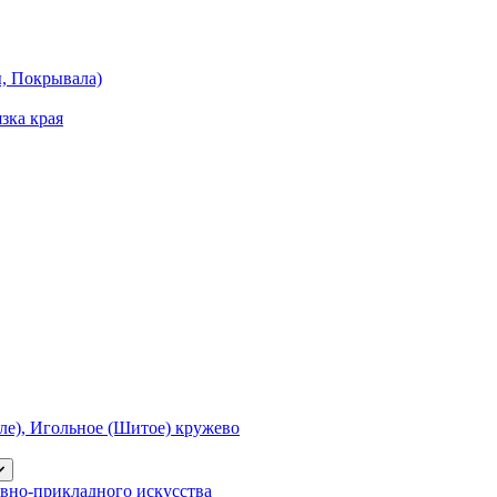
ы, Покрывала)
зка края
е), Игольное (Шитое) кружево
вно-прикладного искусства