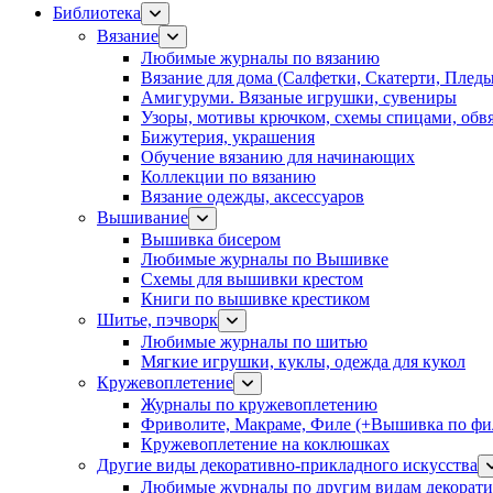
Библиотека
Вязание
Любимые журналы по вязанию
Вязание для дома (Салфетки, Скатерти, Плед
Амигуруми. Вязаные игрушки, сувениры
Узоры, мотивы крючком, схемы спицами, обвя
Бижутерия, украшения
Обучение вязанию для начинающих
Коллекции по вязанию
Вязание одежды, аксессуаров
Вышивание
Вышивка бисером
Любимые журналы по Вышивке
Схемы для вышивки крестом
Книги по вышивке крестиком
Шитье, пэчворк
Любимые журналы по шитью
Мягкие игрушки, куклы, одежда для кукол
Кружевоплетение
Журналы по кружевоплетению
Фриволите, Макраме, Филе (+Вышивка по фил
Кружевоплетение на коклюшках
Другие виды декоративно-прикладного искусства
Любимые журналы по другим видам декорати