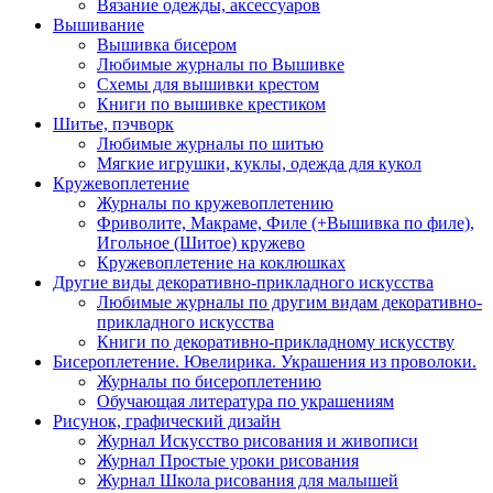
Вязание одежды, аксессуаров
Вышивание
Вышивка бисером
Любимые журналы по Вышивке
Схемы для вышивки крестом
Книги по вышивке крестиком
Шитье, пэчворк
Любимые журналы по шитью
Мягкие игрушки, куклы, одежда для кукол
Кружевоплетение
Журналы по кружевоплетению
Фриволите, Макраме, Филе (+Вышивка по филе),
Игольное (Шитое) кружево
Кружевоплетение на коклюшках
Другие виды декоративно-прикладного искусства
Любимые журналы по другим видам декоративно-
прикладного искусства
Книги по декоративно-прикладному искусству
Бисероплетение. Ювелирика. Украшения из проволоки.
Журналы по бисероплетению
Обучающая литература по украшениям
Рисунок, графический дизайн
Журнал Искусство рисования и живописи
Журнал Простые уроки рисования
Журнал Школа рисования для малышей