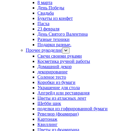
8 марта
День Победы
Свадьба
Букеты из конфет
Пасха
23 февраля
День Святого Валентина
Разные техники
Подарки разные.
Прочее рукоделие
Свечи своими руками
Косметика ручной работы
Домашний декор
декорирование
Соленое тесто
Коробки из бумаги
Украшение для стола
Апгрейд или реставрация
Цветы из атласных лент
Шебби шик
поделки из гофрированной бумаги
Ревелюр (фоамиран)
Картонаж
Квиллинг
Цветы из фоамирана