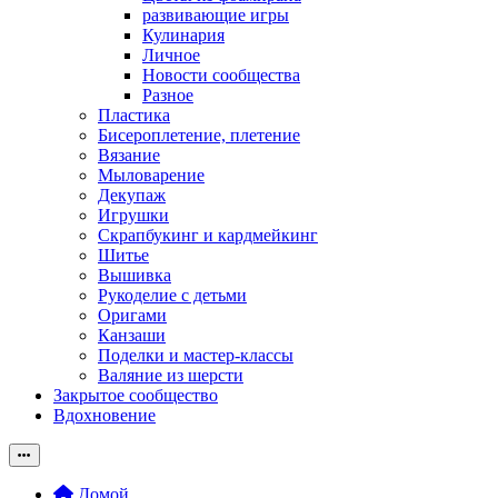
развивающие игры
Кулинария
Личное
Новости сообщества
Разное
Пластика
Бисероплетение, плетение
Вязание
Мыловарение
Декупаж
Игрушки
Скрапбукинг и кардмейкинг
Шитье
Вышивка
Рукоделие с детьми
Оригами
Канзаши
Поделки и мастер-классы
Валяние из шерсти
Закрытое сообщество
Вдохновение
Домой