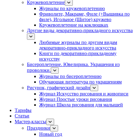
Кружевоплетение
Журналы по кружевоплетению
Фриволите, Макраме, Филе (+Вышивка по
филе), Игольное (Шитое) кружево
Кружевоплетение на коклюшках
Другие виды декоративно-прикладного искусства
Любимые журналы по другим видам
декоративно-прикладного искусства
Книги по декоративно-прикладному
искусству
Бисероплетение. Ювелирика. Украшения из
проволоки.
Журналы по бисероплетению
Обучающая литература по украшениям
Рисунок, графический дизайн
Журнал Искусство рисования и живописи
Журнал Простые уроки рисования
Журнал Школа рисования для малышей
Тарифы
Статьи
Мастер-классы
Праздники
Новый год