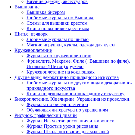
Вязание одежды, аксессуаров
Вышивание
Вышивка бисером
Любимые журналы по Вышивке
Схемы для вышивки крестом
Книги по вышивке крестиком
Шитье, пэчворк
Любимые журналы по шитью
Мягкие игрушки, куклы, одежда для кукол
Кружевоплетение
Журналы по кружевоплетению
Фриволите, Макраме, Филе (+Вышивка по филе),
Игольное (Шитое) кружево
Кружевоплетение на коклюшках
Другие виды декоративно-прикладного искусства
Любимые журналы по другим видам декоративно-
прикладного искусства
Книги по декоративно-прикладному искусству
Бисероплетение. Ювелирика. Украшения из проволоки.
Журналы по бисероплетению
Обучающая литература по украшениям
Рисунок, графический дизайн
Журнал Искусство рисования и живописи
Журнал Простые уроки рисования
Журнал Школа рисования для малышей