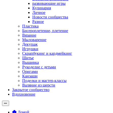
развивающие игры
Кулинария
Личное
Новости сообщества
Разное
Пластика
Бисероплетение, плетение
Вязание
Мыловарение
Декупаж
Игрушки
Скрапбукинг и кардмейкинг
Шитье
Вышивка
Рукоделие с детьми
Оригами
Канзаши
Поделки и мастер-классы
Валяние из шерсти
Закрытое сообщество
Вдохновение
Домой