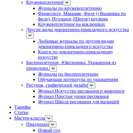
Кружевоплетение
Журналы по кружевоплетению
Фриволите, Макраме, Филе (+Вышивка по
филе), Игольное (Шитое) кружево
Кружевоплетение на коклюшках
Другие виды декоративно-прикладного искусства
Любимые журналы по другим видам
декоративно-прикладного искусства
Книги по декоративно-прикладному
искусству
Бисероплетение. Ювелирика. Украшения из
проволоки.
Журналы по бисероплетению
Обучающая литература по украшениям
Рисунок, графический дизайн
Журнал Искусство рисования и живописи
Журнал Простые уроки рисования
Журнал Школа рисования для малышей
Тарифы
Статьи
Мастер-классы
Праздники
Новый год