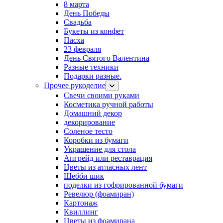
8 марта
День Победы
Свадьба
Букеты из конфет
Пасха
23 февраля
День Святого Валентина
Разные техники
Подарки разные.
Прочее рукоделие
Свечи своими руками
Косметика ручной работы
Домашний декор
декорирование
Соленое тесто
Коробки из бумаги
Украшение для стола
Апгрейд или реставрация
Цветы из атласных лент
Шебби шик
поделки из гофрированной бумаги
Ревелюр (фоамиран)
Картонаж
Квиллинг
Цветы из фоамирана