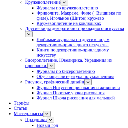
Кружевоплетение
Журналы по кружевоплетению
Фриволите, Макраме, Филе (+Вышивка по
филе), Игольное (Шитое) кружево
Кружевоплетение на коклюшках
Другие виды декоративно-прикладного искусства
Любимые журналы по другим видам
декоративно-прикладного искусства
Книги по декоративно-прикладному
искусству
Бисероплетение. Ювелирика. Украшения из
проволоки.
Журналы по бисероплетению
Обучающая литература по украшениям
Рисунок, графический дизайн
Журнал Искусство рисования и живописи
Журнал Простые уроки рисования
Журнал Школа рисования для малышей
Тарифы
Статьи
Мастер-классы
Праздники
Новый год