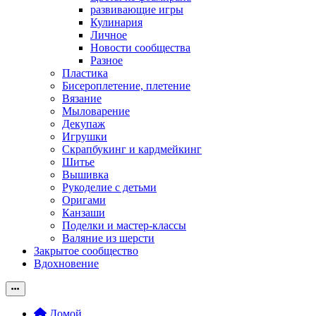
развивающие игры
Кулинария
Личное
Новости сообщества
Разное
Пластика
Бисероплетение, плетение
Вязание
Мыловарение
Декупаж
Игрушки
Скрапбукинг и кардмейкинг
Шитье
Вышивка
Рукоделие с детьми
Оригами
Канзаши
Поделки и мастер-классы
Валяние из шерсти
Закрытое сообщество
Вдохновение
Домой