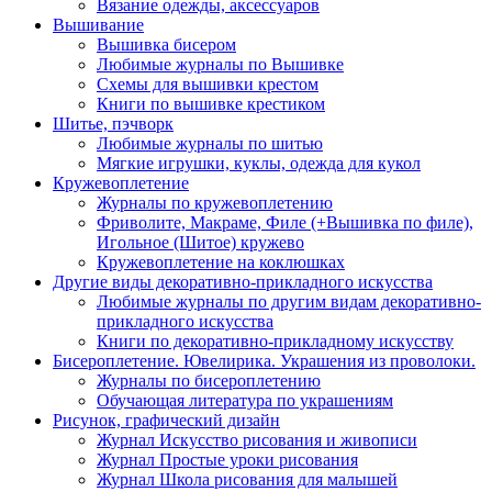
Вязание одежды, аксессуаров
Вышивание
Вышивка бисером
Любимые журналы по Вышивке
Схемы для вышивки крестом
Книги по вышивке крестиком
Шитье, пэчворк
Любимые журналы по шитью
Мягкие игрушки, куклы, одежда для кукол
Кружевоплетение
Журналы по кружевоплетению
Фриволите, Макраме, Филе (+Вышивка по филе),
Игольное (Шитое) кружево
Кружевоплетение на коклюшках
Другие виды декоративно-прикладного искусства
Любимые журналы по другим видам декоративно-
прикладного искусства
Книги по декоративно-прикладному искусству
Бисероплетение. Ювелирика. Украшения из проволоки.
Журналы по бисероплетению
Обучающая литература по украшениям
Рисунок, графический дизайн
Журнал Искусство рисования и живописи
Журнал Простые уроки рисования
Журнал Школа рисования для малышей