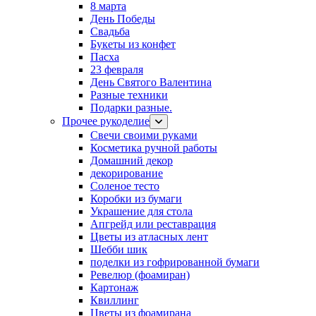
8 марта
День Победы
Свадьба
Букеты из конфет
Пасха
23 февраля
День Святого Валентина
Разные техники
Подарки разные.
Прочее рукоделие
Свечи своими руками
Косметика ручной работы
Домашний декор
декорирование
Соленое тесто
Коробки из бумаги
Украшение для стола
Апгрейд или реставрация
Цветы из атласных лент
Шебби шик
поделки из гофрированной бумаги
Ревелюр (фоамиран)
Картонаж
Квиллинг
Цветы из фоамирана