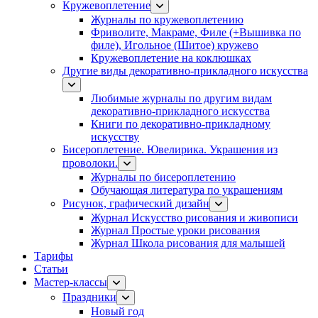
Кружевоплетение
Журналы по кружевоплетению
Фриволите, Макраме, Филе (+Вышивка по
филе), Игольное (Шитое) кружево
Кружевоплетение на коклюшках
Другие виды декоративно-прикладного искусства
Любимые журналы по другим видам
декоративно-прикладного искусства
Книги по декоративно-прикладному
искусству
Бисероплетение. Ювелирика. Украшения из
проволоки.
Журналы по бисероплетению
Обучающая литература по украшениям
Рисунок, графический дизайн
Журнал Искусство рисования и живописи
Журнал Простые уроки рисования
Журнал Школа рисования для малышей
Тарифы
Статьи
Мастер-классы
Праздники
Новый год