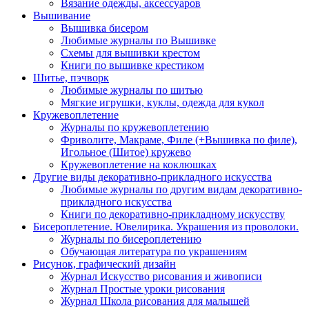
Вязание одежды, аксессуаров
Вышивание
Вышивка бисером
Любимые журналы по Вышивке
Схемы для вышивки крестом
Книги по вышивке крестиком
Шитье, пэчворк
Любимые журналы по шитью
Мягкие игрушки, куклы, одежда для кукол
Кружевоплетение
Журналы по кружевоплетению
Фриволите, Макраме, Филе (+Вышивка по филе),
Игольное (Шитое) кружево
Кружевоплетение на коклюшках
Другие виды декоративно-прикладного искусства
Любимые журналы по другим видам декоративно-
прикладного искусства
Книги по декоративно-прикладному искусству
Бисероплетение. Ювелирика. Украшения из проволоки.
Журналы по бисероплетению
Обучающая литература по украшениям
Рисунок, графический дизайн
Журнал Искусство рисования и живописи
Журнал Простые уроки рисования
Журнал Школа рисования для малышей