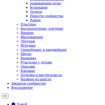
развивающие игры
Кулинария
Личное
Новости сообщества
Разное
Пластика
Бисероплетение, плетение
Вязание
Мыловарение
Декупаж
Игрушки
Скрапбукинг и кардмейкинг
Шитье
Вышивка
Рукоделие с детьми
Оригами
Канзаши
Поделки и мастер-классы
Валяние из шерсти
Закрытое сообщество
Вдохновение
Домой