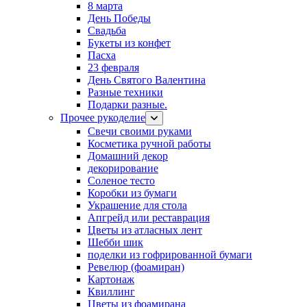
8 марта
День Победы
Свадьба
Букеты из конфет
Пасха
23 февраля
День Святого Валентина
Разные техники
Подарки разные.
Прочее рукоделие
Свечи своими руками
Косметика ручной работы
Домашний декор
декорирование
Соленое тесто
Коробки из бумаги
Украшение для стола
Апгрейд или реставрация
Цветы из атласных лент
Шебби шик
поделки из гофрированной бумаги
Ревелюр (фоамиран)
Картонаж
Квиллинг
Цветы из фоамирана