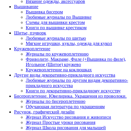
Вязание одежды, аксессуаров
Вышивание
Вышивка бисером
Любимые журналы по Вышивке
Схемы для вышивки крестом
Книги по вышивке крестиком
Шитье, пэчворк
Любимые журналы по шитью
Мягкие игрушки, куклы, одежда для кукол
Кружевоплетение
Журналы по кружевоплетению
Фриволите, Макраме, Филе (+Вышивка по филе),
Игольное (Шитое) кружево
Кружевоплетение на коклюшках
Другие виды декоративно-прикладного искусства
Любимые журналы по другим видам декоративно-
прикладного искусства
Книги по декоративно-прикладному искусству
Бисероплетение. Ювелирика. Украшения из проволоки.
Журналы по бисероплетению
Обучающая литература по украшениям
Рисунок, графический дизайн
Журнал Искусство рисования и живописи
Журнал Простые уроки рисования
Журнал Школа рисования для малышей