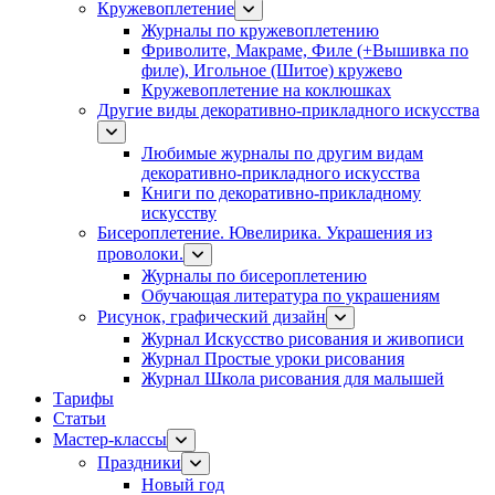
Кружевоплетение
Журналы по кружевоплетению
Фриволите, Макраме, Филе (+Вышивка по
филе), Игольное (Шитое) кружево
Кружевоплетение на коклюшках
Другие виды декоративно-прикладного искусства
Любимые журналы по другим видам
декоративно-прикладного искусства
Книги по декоративно-прикладному
искусству
Бисероплетение. Ювелирика. Украшения из
проволоки.
Журналы по бисероплетению
Обучающая литература по украшениям
Рисунок, графический дизайн
Журнал Искусство рисования и живописи
Журнал Простые уроки рисования
Журнал Школа рисования для малышей
Тарифы
Статьи
Мастер-классы
Праздники
Новый год