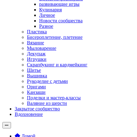
развивающие игры
Кулинария
Личное
Новости сообщества
Разное
Пластика
Бисероплетение, плетение
Вязание
Мыловарение
Декупаж
Игрушки
Скрапбукинг и кардмейкинг
Шитье
Вышивка
Рукоделие с детьми
Оригами
Канзаши
Поделки и мастер-классы
Валяние из шерсти
Закрытое сообщество
Вдохновение
Домой