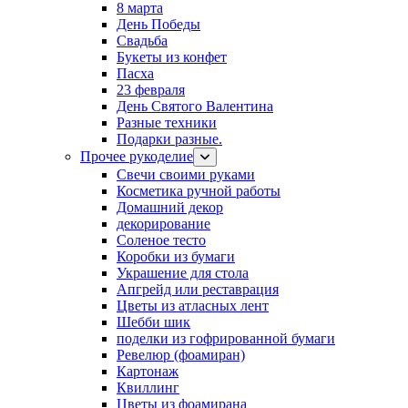
8 марта
День Победы
Свадьба
Букеты из конфет
Пасха
23 февраля
День Святого Валентина
Разные техники
Подарки разные.
Прочее рукоделие
Свечи своими руками
Косметика ручной работы
Домашний декор
декорирование
Соленое тесто
Коробки из бумаги
Украшение для стола
Апгрейд или реставрация
Цветы из атласных лент
Шебби шик
поделки из гофрированной бумаги
Ревелюр (фоамиран)
Картонаж
Квиллинг
Цветы из фоамирана