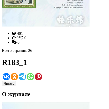
401
0
0
0
Всего страниц: 26
R183_1
Читать
О журнале