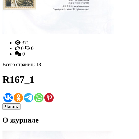
371
0
0
0
Всего страниц: 18
R167_1
Читать
О журнале