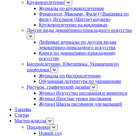
Кружевоплетение
Журналы по кружевоплетению
Фриволите, Макраме, Филе (+Вышивка по
филе), Игольное (Шитое) кружево
Кружевоплетение на коклюшках
Другие виды декоративно-прикладного искусства
Любимые журналы по другим видам
декоративно-прикладного искусства
Книги по декоративно-прикладному
искусству
Бисероплетение. Ювелирика. Украшения из
проволоки.
Журналы по бисероплетению
Обучающая литература по украшениям
Рисунок, графический дизайн
Журнал Искусство рисования и живописи
Журнал Простые уроки рисования
Журнал Школа рисования для малышей
Тарифы
Статьи
Мастер-классы
Праздники
Новый год