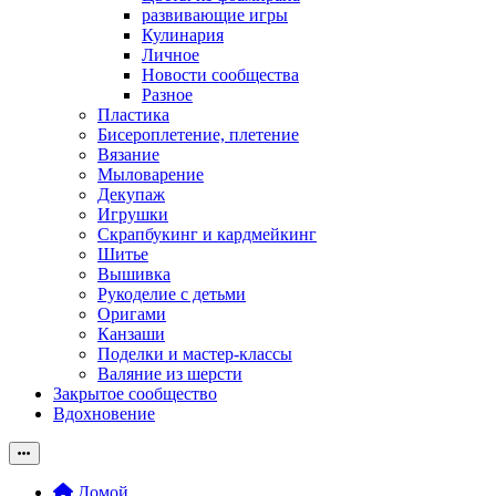
развивающие игры
Кулинария
Личное
Новости сообщества
Разное
Пластика
Бисероплетение, плетение
Вязание
Мыловарение
Декупаж
Игрушки
Скрапбукинг и кардмейкинг
Шитье
Вышивка
Рукоделие с детьми
Оригами
Канзаши
Поделки и мастер-классы
Валяние из шерсти
Закрытое сообщество
Вдохновение
Домой