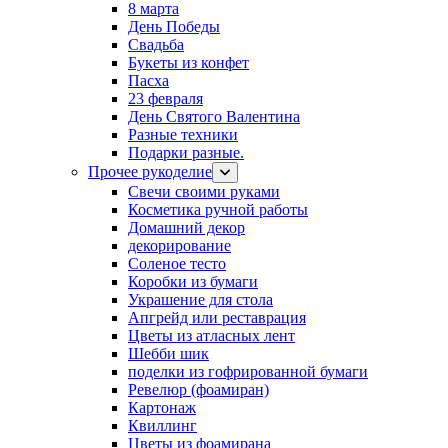
8 марта
День Победы
Свадьба
Букеты из конфет
Пасха
23 февраля
День Святого Валентина
Разные техники
Подарки разные.
Прочее рукоделие
Свечи своими руками
Косметика ручной работы
Домашний декор
декорирование
Соленое тесто
Коробки из бумаги
Украшение для стола
Апгрейд или реставрация
Цветы из атласных лент
Шебби шик
поделки из гофрированной бумаги
Ревелюр (фоамиран)
Картонаж
Квиллинг
Цветы из фоамирана