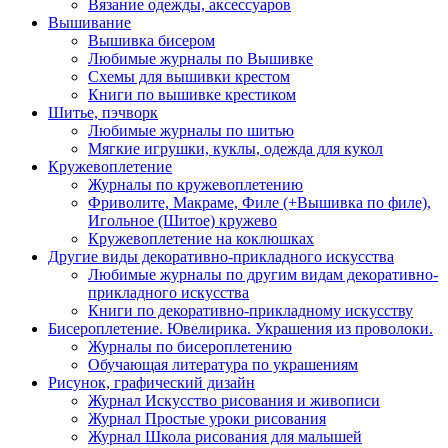
Вязание одежды, аксессуаров
Вышивание
Вышивка бисером
Любимые журналы по Вышивке
Схемы для вышивки крестом
Книги по вышивке крестиком
Шитье, пэчворк
Любимые журналы по шитью
Мягкие игрушки, куклы, одежда для кукол
Кружевоплетение
Журналы по кружевоплетению
Фриволите, Макраме, Филе (+Вышивка по филе),
Игольное (Шитое) кружево
Кружевоплетение на коклюшках
Другие виды декоративно-прикладного искусства
Любимые журналы по другим видам декоративно-
прикладного искусства
Книги по декоративно-прикладному искусству
Бисероплетение. Ювелирика. Украшения из проволоки.
Журналы по бисероплетению
Обучающая литература по украшениям
Рисунок, графический дизайн
Журнал Искусство рисования и живописи
Журнал Простые уроки рисования
Журнал Школа рисования для малышей