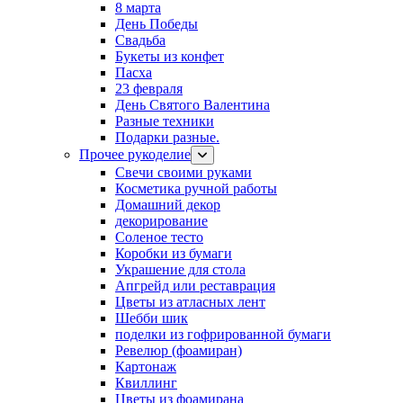
8 марта
День Победы
Свадьба
Букеты из конфет
Пасха
23 февраля
День Святого Валентина
Разные техники
Подарки разные.
Прочее рукоделие
Свечи своими руками
Косметика ручной работы
Домашний декор
декорирование
Соленое тесто
Коробки из бумаги
Украшение для стола
Апгрейд или реставрация
Цветы из атласных лент
Шебби шик
поделки из гофрированной бумаги
Ревелюр (фоамиран)
Картонаж
Квиллинг
Цветы из фоамирана