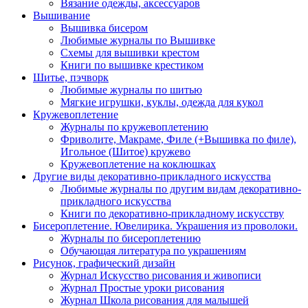
Вязание одежды, аксессуаров
Вышивание
Вышивка бисером
Любимые журналы по Вышивке
Схемы для вышивки крестом
Книги по вышивке крестиком
Шитье, пэчворк
Любимые журналы по шитью
Мягкие игрушки, куклы, одежда для кукол
Кружевоплетение
Журналы по кружевоплетению
Фриволите, Макраме, Филе (+Вышивка по филе),
Игольное (Шитое) кружево
Кружевоплетение на коклюшках
Другие виды декоративно-прикладного искусства
Любимые журналы по другим видам декоративно-
прикладного искусства
Книги по декоративно-прикладному искусству
Бисероплетение. Ювелирика. Украшения из проволоки.
Журналы по бисероплетению
Обучающая литература по украшениям
Рисунок, графический дизайн
Журнал Искусство рисования и живописи
Журнал Простые уроки рисования
Журнал Школа рисования для малышей