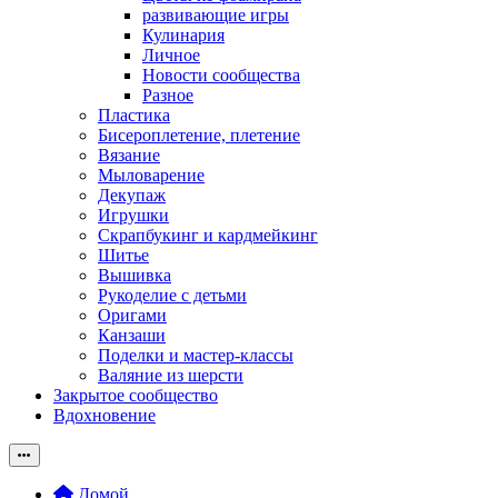
развивающие игры
Кулинария
Личное
Новости сообщества
Разное
Пластика
Бисероплетение, плетение
Вязание
Мыловарение
Декупаж
Игрушки
Скрапбукинг и кардмейкинг
Шитье
Вышивка
Рукоделие с детьми
Оригами
Канзаши
Поделки и мастер-классы
Валяние из шерсти
Закрытое сообщество
Вдохновение
Домой