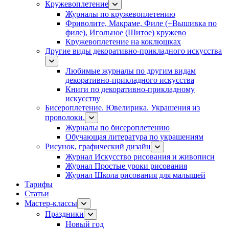
Кружевоплетение
Журналы по кружевоплетению
Фриволите, Макраме, Филе (+Вышивка по
филе), Игольное (Шитое) кружево
Кружевоплетение на коклюшках
Другие виды декоративно-прикладного искусства
Любимые журналы по другим видам
декоративно-прикладного искусства
Книги по декоративно-прикладному
искусству
Бисероплетение. Ювелирика. Украшения из
проволоки.
Журналы по бисероплетению
Обучающая литература по украшениям
Рисунок, графический дизайн
Журнал Искусство рисования и живописи
Журнал Простые уроки рисования
Журнал Школа рисования для малышей
Тарифы
Статьи
Мастер-классы
Праздники
Новый год