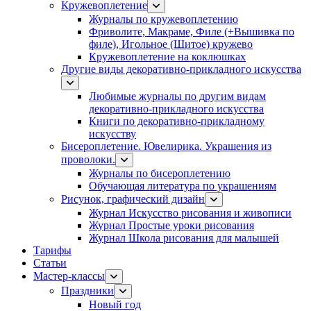
Кружевоплетение
Журналы по кружевоплетению
Фриволите, Макраме, Филе (+Вышивка по
филе), Игольное (Шитое) кружево
Кружевоплетение на коклюшках
Другие виды декоративно-прикладного искусства
Любимые журналы по другим видам
декоративно-прикладного искусства
Книги по декоративно-прикладному
искусству
Бисероплетение. Ювелирика. Украшения из
проволоки.
Журналы по бисероплетению
Обучающая литература по украшениям
Рисунок, графический дизайн
Журнал Искусство рисования и живописи
Журнал Простые уроки рисования
Журнал Школа рисования для малышей
Тарифы
Статьи
Мастер-классы
Праздники
Новый год