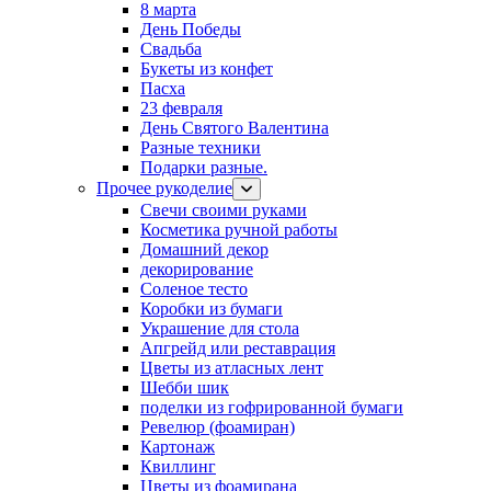
8 марта
День Победы
Свадьба
Букеты из конфет
Пасха
23 февраля
День Святого Валентина
Разные техники
Подарки разные.
Прочее рукоделие
Свечи своими руками
Косметика ручной работы
Домашний декор
декорирование
Соленое тесто
Коробки из бумаги
Украшение для стола
Апгрейд или реставрация
Цветы из атласных лент
Шебби шик
поделки из гофрированной бумаги
Ревелюр (фоамиран)
Картонаж
Квиллинг
Цветы из фоамирана