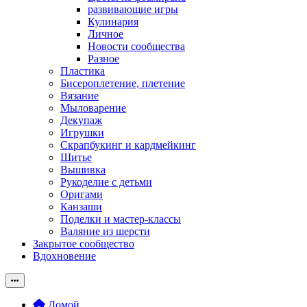
развивающие игры
Кулинария
Личное
Новости сообщества
Разное
Пластика
Бисероплетение, плетение
Вязание
Мыловарение
Декупаж
Игрушки
Скрапбукинг и кардмейкинг
Шитье
Вышивка
Рукоделие с детьми
Оригами
Канзаши
Поделки и мастер-классы
Валяние из шерсти
Закрытое сообщество
Вдохновение
Домой