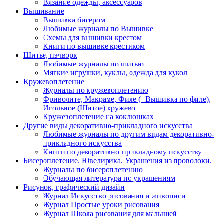
Вязание одежды, аксессуаров
Вышивание
Вышивка бисером
Любимые журналы по Вышивке
Схемы для вышивки крестом
Книги по вышивке крестиком
Шитье, пэчворк
Любимые журналы по шитью
Мягкие игрушки, куклы, одежда для кукол
Кружевоплетение
Журналы по кружевоплетению
Фриволите, Макраме, Филе (+Вышивка по филе),
Игольное (Шитое) кружево
Кружевоплетение на коклюшках
Другие виды декоративно-прикладного искусства
Любимые журналы по другим видам декоративно-
прикладного искусства
Книги по декоративно-прикладному искусству
Бисероплетение. Ювелирика. Украшения из проволоки.
Журналы по бисероплетению
Обучающая литература по украшениям
Рисунок, графический дизайн
Журнал Искусство рисования и живописи
Журнал Простые уроки рисования
Журнал Школа рисования для малышей