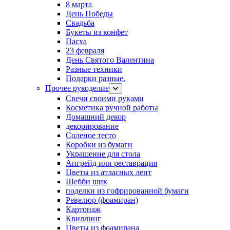
8 марта
День Победы
Свадьба
Букеты из конфет
Пасха
23 февраля
День Святого Валентина
Разные техники
Подарки разные.
Прочее рукоделие
Свечи своими руками
Косметика ручной работы
Домашний декор
декорирование
Соленое тесто
Коробки из бумаги
Украшение для стола
Апгрейд или реставрация
Цветы из атласных лент
Шебби шик
поделки из гофрированной бумаги
Ревелюр (фоамиран)
Картонаж
Квиллинг
Цветы из фоамирана