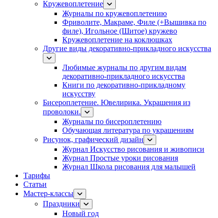
Кружевоплетение
Журналы по кружевоплетению
Фриволите, Макраме, Филе (+Вышивка по
филе), Игольное (Шитое) кружево
Кружевоплетение на коклюшках
Другие виды декоративно-прикладного искусства
Любимые журналы по другим видам
декоративно-прикладного искусства
Книги по декоративно-прикладному
искусству
Бисероплетение. Ювелирика. Украшения из
проволоки.
Журналы по бисероплетению
Обучающая литература по украшениям
Рисунок, графический дизайн
Журнал Искусство рисования и живописи
Журнал Простые уроки рисования
Журнал Школа рисования для малышей
Тарифы
Статьи
Мастер-классы
Праздники
Новый год