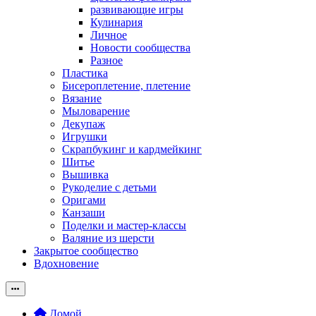
развивающие игры
Кулинария
Личное
Новости сообщества
Разное
Пластика
Бисероплетение, плетение
Вязание
Мыловарение
Декупаж
Игрушки
Скрапбукинг и кардмейкинг
Шитье
Вышивка
Рукоделие с детьми
Оригами
Канзаши
Поделки и мастер-классы
Валяние из шерсти
Закрытое сообщество
Вдохновение
Домой