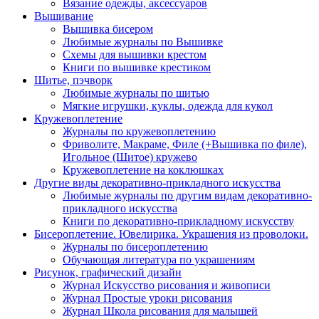
Вязание одежды, аксессуаров
Вышивание
Вышивка бисером
Любимые журналы по Вышивке
Схемы для вышивки крестом
Книги по вышивке крестиком
Шитье, пэчворк
Любимые журналы по шитью
Мягкие игрушки, куклы, одежда для кукол
Кружевоплетение
Журналы по кружевоплетению
Фриволите, Макраме, Филе (+Вышивка по филе),
Игольное (Шитое) кружево
Кружевоплетение на коклюшках
Другие виды декоративно-прикладного искусства
Любимые журналы по другим видам декоративно-
прикладного искусства
Книги по декоративно-прикладному искусству
Бисероплетение. Ювелирика. Украшения из проволоки.
Журналы по бисероплетению
Обучающая литература по украшениям
Рисунок, графический дизайн
Журнал Искусство рисования и живописи
Журнал Простые уроки рисования
Журнал Школа рисования для малышей