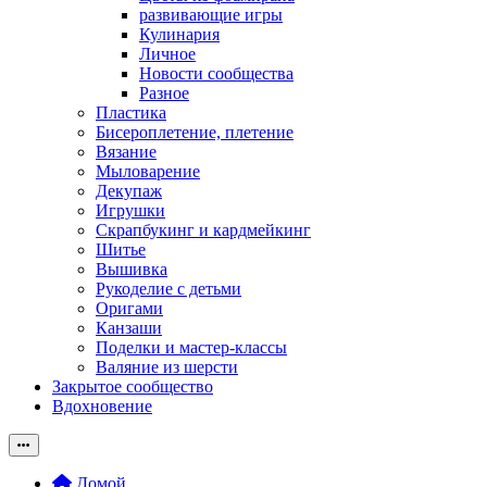
развивающие игры
Кулинария
Личное
Новости сообщества
Разное
Пластика
Бисероплетение, плетение
Вязание
Мыловарение
Декупаж
Игрушки
Скрапбукинг и кардмейкинг
Шитье
Вышивка
Рукоделие с детьми
Оригами
Канзаши
Поделки и мастер-классы
Валяние из шерсти
Закрытое сообщество
Вдохновение
Домой