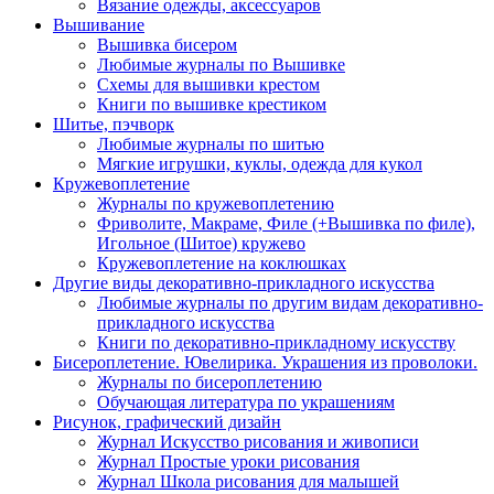
Вязание одежды, аксессуаров
Вышивание
Вышивка бисером
Любимые журналы по Вышивке
Схемы для вышивки крестом
Книги по вышивке крестиком
Шитье, пэчворк
Любимые журналы по шитью
Мягкие игрушки, куклы, одежда для кукол
Кружевоплетение
Журналы по кружевоплетению
Фриволите, Макраме, Филе (+Вышивка по филе),
Игольное (Шитое) кружево
Кружевоплетение на коклюшках
Другие виды декоративно-прикладного искусства
Любимые журналы по другим видам декоративно-
прикладного искусства
Книги по декоративно-прикладному искусству
Бисероплетение. Ювелирика. Украшения из проволоки.
Журналы по бисероплетению
Обучающая литература по украшениям
Рисунок, графический дизайн
Журнал Искусство рисования и живописи
Журнал Простые уроки рисования
Журнал Школа рисования для малышей