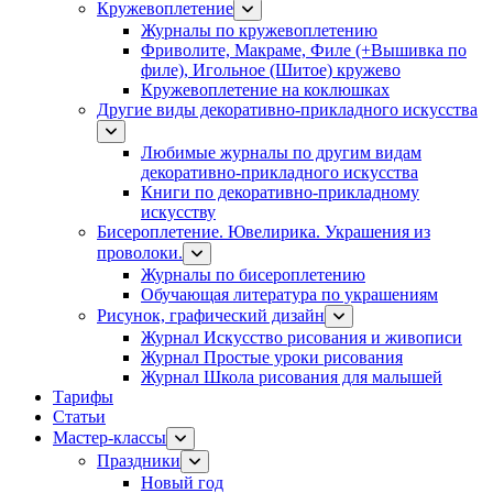
Кружевоплетение
Журналы по кружевоплетению
Фриволите, Макраме, Филе (+Вышивка по
филе), Игольное (Шитое) кружево
Кружевоплетение на коклюшках
Другие виды декоративно-прикладного искусства
Любимые журналы по другим видам
декоративно-прикладного искусства
Книги по декоративно-прикладному
искусству
Бисероплетение. Ювелирика. Украшения из
проволоки.
Журналы по бисероплетению
Обучающая литература по украшениям
Рисунок, графический дизайн
Журнал Искусство рисования и живописи
Журнал Простые уроки рисования
Журнал Школа рисования для малышей
Тарифы
Статьи
Мастер-классы
Праздники
Новый год