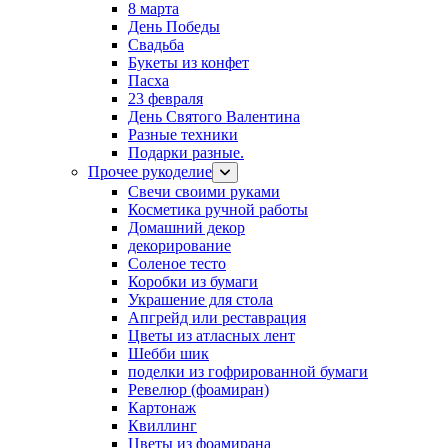
8 марта
День Победы
Свадьба
Букеты из конфет
Пасха
23 февраля
День Святого Валентина
Разные техники
Подарки разные.
Прочее рукоделие
Свечи своими руками
Косметика ручной работы
Домашний декор
декорирование
Соленое тесто
Коробки из бумаги
Украшение для стола
Апгрейд или реставрация
Цветы из атласных лент
Шебби шик
поделки из гофрированной бумаги
Ревелюр (фоамиран)
Картонаж
Квиллинг
Цветы из фоамирана