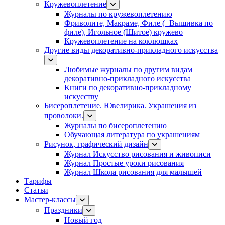
Кружевоплетение
Журналы по кружевоплетению
Фриволите, Макраме, Филе (+Вышивка по
филе), Игольное (Шитое) кружево
Кружевоплетение на коклюшках
Другие виды декоративно-прикладного искусства
Любимые журналы по другим видам
декоративно-прикладного искусства
Книги по декоративно-прикладному
искусству
Бисероплетение. Ювелирика. Украшения из
проволоки.
Журналы по бисероплетению
Обучающая литература по украшениям
Рисунок, графический дизайн
Журнал Искусство рисования и живописи
Журнал Простые уроки рисования
Журнал Школа рисования для малышей
Тарифы
Статьи
Мастер-классы
Праздники
Новый год