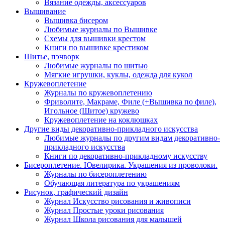
Вязание одежды, аксессуаров
Вышивание
Вышивка бисером
Любимые журналы по Вышивке
Схемы для вышивки крестом
Книги по вышивке крестиком
Шитье, пэчворк
Любимые журналы по шитью
Мягкие игрушки, куклы, одежда для кукол
Кружевоплетение
Журналы по кружевоплетению
Фриволите, Макраме, Филе (+Вышивка по филе),
Игольное (Шитое) кружево
Кружевоплетение на коклюшках
Другие виды декоративно-прикладного искусства
Любимые журналы по другим видам декоративно-
прикладного искусства
Книги по декоративно-прикладному искусству
Бисероплетение. Ювелирика. Украшения из проволоки.
Журналы по бисероплетению
Обучающая литература по украшениям
Рисунок, графический дизайн
Журнал Искусство рисования и живописи
Журнал Простые уроки рисования
Журнал Школа рисования для малышей