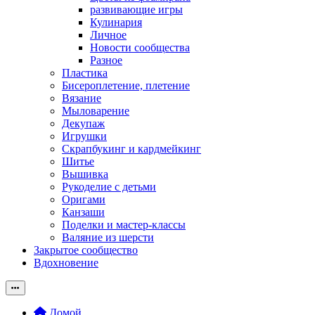
развивающие игры
Кулинария
Личное
Новости сообщества
Разное
Пластика
Бисероплетение, плетение
Вязание
Мыловарение
Декупаж
Игрушки
Скрапбукинг и кардмейкинг
Шитье
Вышивка
Рукоделие с детьми
Оригами
Канзаши
Поделки и мастер-классы
Валяние из шерсти
Закрытое сообщество
Вдохновение
Домой