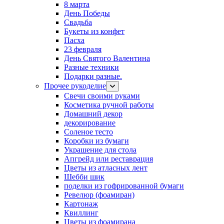
8 марта
День Победы
Свадьба
Букеты из конфет
Пасха
23 февраля
День Святого Валентина
Разные техники
Подарки разные.
Прочее рукоделие
Свечи своими руками
Косметика ручной работы
Домашний декор
декорирование
Соленое тесто
Коробки из бумаги
Украшение для стола
Апгрейд или реставрация
Цветы из атласных лент
Шебби шик
поделки из гофрированной бумаги
Ревелюр (фоамиран)
Картонаж
Квиллинг
Цветы из фоамирана