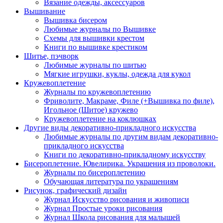
Вязание одежды, аксессуаров
Вышивание
Вышивка бисером
Любимые журналы по Вышивке
Схемы для вышивки крестом
Книги по вышивке крестиком
Шитье, пэчворк
Любимые журналы по шитью
Мягкие игрушки, куклы, одежда для кукол
Кружевоплетение
Журналы по кружевоплетению
Фриволите, Макраме, Филе (+Вышивка по филе),
Игольное (Шитое) кружево
Кружевоплетение на коклюшках
Другие виды декоративно-прикладного искусства
Любимые журналы по другим видам декоративно-
прикладного искусства
Книги по декоративно-прикладному искусству
Бисероплетение. Ювелирика. Украшения из проволоки.
Журналы по бисероплетению
Обучающая литература по украшениям
Рисунок, графический дизайн
Журнал Искусство рисования и живописи
Журнал Простые уроки рисования
Журнал Школа рисования для малышей