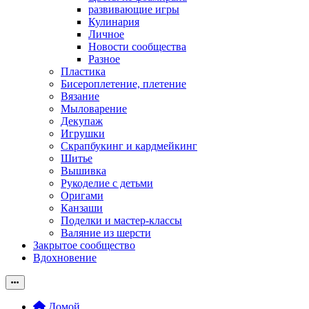
развивающие игры
Кулинария
Личное
Новости сообщества
Разное
Пластика
Бисероплетение, плетение
Вязание
Мыловарение
Декупаж
Игрушки
Скрапбукинг и кардмейкинг
Шитье
Вышивка
Рукоделие с детьми
Оригами
Канзаши
Поделки и мастер-классы
Валяние из шерсти
Закрытое сообщество
Вдохновение
Домой