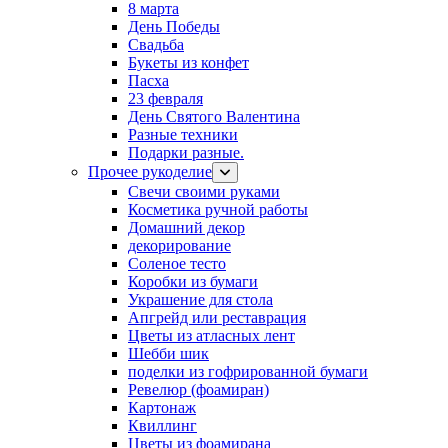
8 марта
День Победы
Свадьба
Букеты из конфет
Пасха
23 февраля
День Святого Валентина
Разные техники
Подарки разные.
Прочее рукоделие
Свечи своими руками
Косметика ручной работы
Домашний декор
декорирование
Соленое тесто
Коробки из бумаги
Украшение для стола
Апгрейд или реставрация
Цветы из атласных лент
Шебби шик
поделки из гофрированной бумаги
Ревелюр (фоамиран)
Картонаж
Квиллинг
Цветы из фоамирана