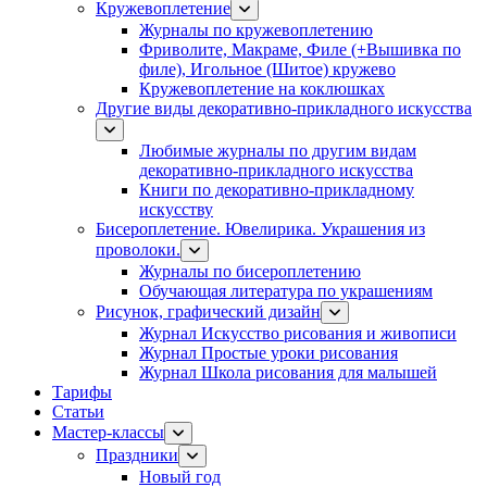
Кружевоплетение
Журналы по кружевоплетению
Фриволите, Макраме, Филе (+Вышивка по
филе), Игольное (Шитое) кружево
Кружевоплетение на коклюшках
Другие виды декоративно-прикладного искусства
Любимые журналы по другим видам
декоративно-прикладного искусства
Книги по декоративно-прикладному
искусству
Бисероплетение. Ювелирика. Украшения из
проволоки.
Журналы по бисероплетению
Обучающая литература по украшениям
Рисунок, графический дизайн
Журнал Искусство рисования и живописи
Журнал Простые уроки рисования
Журнал Школа рисования для малышей
Тарифы
Статьи
Мастер-классы
Праздники
Новый год