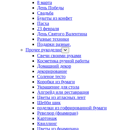
8 марта
День Победы
Свадьба
Букеты из конфет
Пасха
23 февраля
День Святого Валентина
Разные техники
Подарки разные.
Прочее рукоделие
Свечи своими руками
Косметика ручной работы
Домашний декор
декорирование
Соленое тесто
Коробки из бумаги
Украшение для стола
Апгрейд или реставрация
Цветы из атласных лент
Шебби шик
поделки из гофрированной бумаги
Ревелюр (фоамиран)
Картонаж
Квиллинг
Цветы из фоамирана