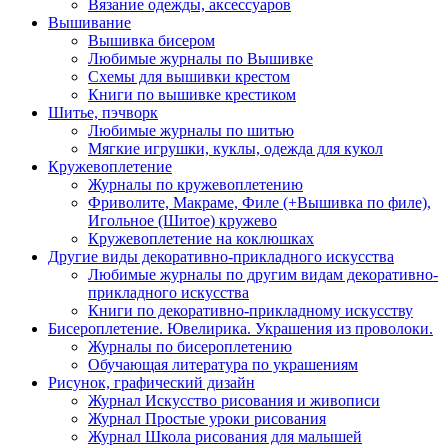
Вязание одежды, аксессуаров
Вышивание
Вышивка бисером
Любимые журналы по Вышивке
Схемы для вышивки крестом
Книги по вышивке крестиком
Шитье, пэчворк
Любимые журналы по шитью
Мягкие игрушки, куклы, одежда для кукол
Кружевоплетение
Журналы по кружевоплетению
Фриволите, Макраме, Филе (+Вышивка по филе),
Игольное (Шитое) кружево
Кружевоплетение на коклюшках
Другие виды декоративно-прикладного искусства
Любимые журналы по другим видам декоративно-
прикладного искусства
Книги по декоративно-прикладному искусству
Бисероплетение. Ювелирика. Украшения из проволоки.
Журналы по бисероплетению
Обучающая литература по украшениям
Рисунок, графический дизайн
Журнал Искусство рисования и живописи
Журнал Простые уроки рисования
Журнал Школа рисования для малышей