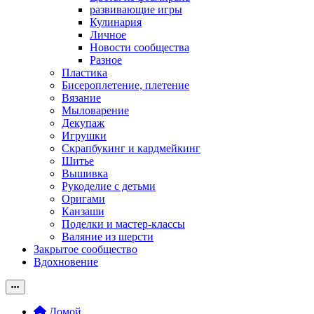
развивающие игры
Кулинария
Личное
Новости сообщества
Разное
Пластика
Бисероплетение, плетение
Вязание
Мыловарение
Декупаж
Игрушки
Скрапбукинг и кардмейкинг
Шитье
Вышивка
Рукоделие с детьми
Оригами
Канзаши
Поделки и мастер-классы
Валяние из шерсти
Закрытое сообщество
Вдохновение
Домой