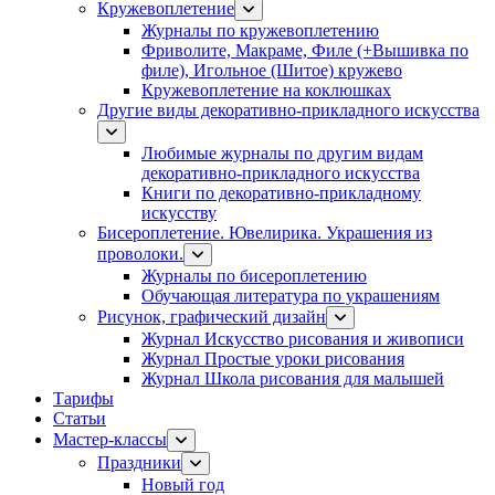
Кружевоплетение
Журналы по кружевоплетению
Фриволите, Макраме, Филе (+Вышивка по
филе), Игольное (Шитое) кружево
Кружевоплетение на коклюшках
Другие виды декоративно-прикладного искусства
Любимые журналы по другим видам
декоративно-прикладного искусства
Книги по декоративно-прикладному
искусству
Бисероплетение. Ювелирика. Украшения из
проволоки.
Журналы по бисероплетению
Обучающая литература по украшениям
Рисунок, графический дизайн
Журнал Искусство рисования и живописи
Журнал Простые уроки рисования
Журнал Школа рисования для малышей
Тарифы
Статьи
Мастер-классы
Праздники
Новый год