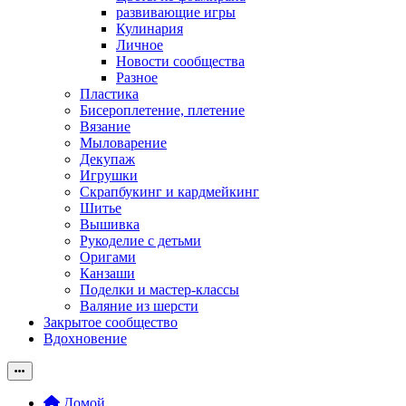
развивающие игры
Кулинария
Личное
Новости сообщества
Разное
Пластика
Бисероплетение, плетение
Вязание
Мыловарение
Декупаж
Игрушки
Скрапбукинг и кардмейкинг
Шитье
Вышивка
Рукоделие с детьми
Оригами
Канзаши
Поделки и мастер-классы
Валяние из шерсти
Закрытое сообщество
Вдохновение
Домой