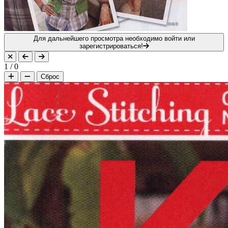
Для дальнейшего просмотра необходимо войти или
зарегистрироваться!
1
/
0
Сброс