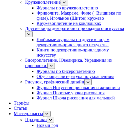
Кружевоплетение
Журналы по кружевоплетению
Фриволите, Макраме, Филе (+Вышивка по
филе), Игольное (Шитое) кружево
Кружевоплетение на коклюшках
Другие виды декоративно-прикладного искусства
Любимые журналы по другим видам
декоративно-прикладного искусства
Книги по декоративно-прикладному
искусству
Бисероплетение. Ювелирика. Украшения из
проволоки.
Журналы по бисероплетению
Обучающая литература по украшениям
Рисунок, графический дизайн
Журнал Искусство рисования и живописи
Журнал Простые уроки рисования
Журнал Школа рисования для малышей
Тарифы
Статьи
Мастер-классы
Праздники
Новый год