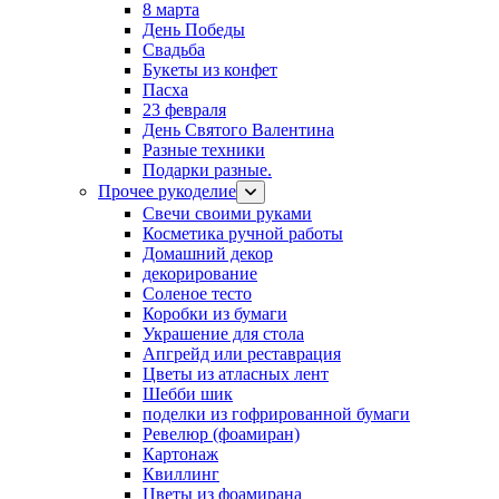
8 марта
День Победы
Свадьба
Букеты из конфет
Пасха
23 февраля
День Святого Валентина
Разные техники
Подарки разные.
Прочее рукоделие
Свечи своими руками
Косметика ручной работы
Домашний декор
декорирование
Соленое тесто
Коробки из бумаги
Украшение для стола
Апгрейд или реставрация
Цветы из атласных лент
Шебби шик
поделки из гофрированной бумаги
Ревелюр (фоамиран)
Картонаж
Квиллинг
Цветы из фоамирана