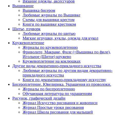
Вязание одежды, аксессуаров
Вышивание
Вышивка бисером
Любимые журналы по Вышивке
Схемы для вышивки крестом
Книги по вышивке крестиком
Шитье, пэчворк
Любимые журналы по шитью
Мягкие игрушки, куклы, одежда для кукол
Кружевоплетение
Журналы по кружевоплетению
Фриволите, Макраме, Филе (+Вышивка по филе),
Игольное (Шитое) кружево
Кружевоплетение на коклюшках
Другие виды декоративно-прикладного искусства
Любимые журналы по другим видам декоративно-
прикладного искусства
Книги по декоративно-прикладному искусству
Бисероплетение. Ювелирика. Украшения из проволоки.
Журналы по бисероплетению
Обучающая литература по украшениям
Рисунок, графический дизайн
Журнал Искусство рисования и живописи
Журнал Простые уроки рисования
Журнал Школа рисования для малышей