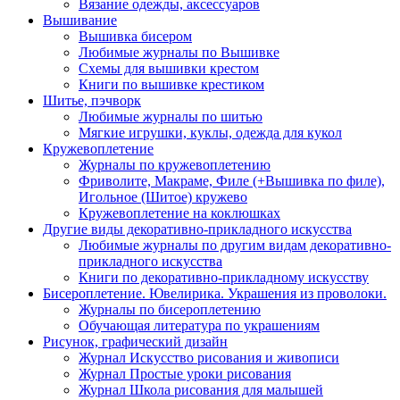
Вязание одежды, аксессуаров
Вышивание
Вышивка бисером
Любимые журналы по Вышивке
Схемы для вышивки крестом
Книги по вышивке крестиком
Шитье, пэчворк
Любимые журналы по шитью
Мягкие игрушки, куклы, одежда для кукол
Кружевоплетение
Журналы по кружевоплетению
Фриволите, Макраме, Филе (+Вышивка по филе),
Игольное (Шитое) кружево
Кружевоплетение на коклюшках
Другие виды декоративно-прикладного искусства
Любимые журналы по другим видам декоративно-
прикладного искусства
Книги по декоративно-прикладному искусству
Бисероплетение. Ювелирика. Украшения из проволоки.
Журналы по бисероплетению
Обучающая литература по украшениям
Рисунок, графический дизайн
Журнал Искусство рисования и живописи
Журнал Простые уроки рисования
Журнал Школа рисования для малышей