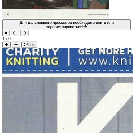
Для дальнейшего просмотра необходимо войти или
зарегистрироваться!
1
/
0
Сброс