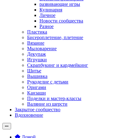
развивающие игры
Кулинария
Личное
Новости сообщества
Разное
Пластика
Бисероплетение, плетение
Вязание
Мыловарение
Декупаж
Игрушки
Скрапбукинг и кардмейкинг
Шитье
Вышивка
Рукоделие с детьми
Оригами
Канзаши
Поделки и мастер-классы
Валяние из шерсти
Закрытое сообщество
Вдохновение
Домой