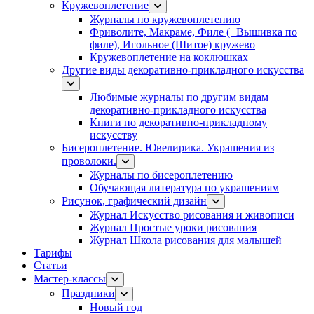
Кружевоплетение
Журналы по кружевоплетению
Фриволите, Макраме, Филе (+Вышивка по
филе), Игольное (Шитое) кружево
Кружевоплетение на коклюшках
Другие виды декоративно-прикладного искусства
Любимые журналы по другим видам
декоративно-прикладного искусства
Книги по декоративно-прикладному
искусству
Бисероплетение. Ювелирика. Украшения из
проволоки.
Журналы по бисероплетению
Обучающая литература по украшениям
Рисунок, графический дизайн
Журнал Искусство рисования и живописи
Журнал Простые уроки рисования
Журнал Школа рисования для малышей
Тарифы
Статьи
Мастер-классы
Праздники
Новый год