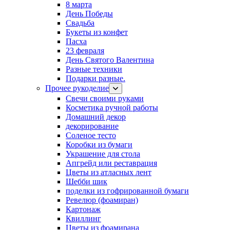
8 марта
День Победы
Свадьба
Букеты из конфет
Пасха
23 февраля
День Святого Валентина
Разные техники
Подарки разные.
Прочее рукоделие
Свечи своими руками
Косметика ручной работы
Домашний декор
декорирование
Соленое тесто
Коробки из бумаги
Украшение для стола
Апгрейд или реставрация
Цветы из атласных лент
Шебби шик
поделки из гофрированной бумаги
Ревелюр (фоамиран)
Картонаж
Квиллинг
Цветы из фоамирана