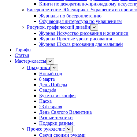
Книги по декоративно-прикладному искусств
Бисероплетение. Ювелирика. Украшения из провол
Журналы по бисероплетению
Обучающая литература по украшениям
Рисунок, графический дизайн
Журнал Искусство рисования и живописи
Журнал Простые уроки рисования
Журнал Школа рисования для малышей
Тарифы
Статьи
Мастер-классы
Праздники
Новый год
8 марта
День Победы
Свадьба
Букеты из конфет
Пасха
23 февраля
День Святого Валентина
Разные техники
Подарки разные.
Прочее рукоделие
Свечи своими руками