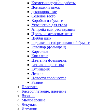
Косметика ручной работы
Домашний декор
декорирование
Соленое тесто
Коробки из бумаги
Украшение для стола
Апгрейд или реставрация
Цветы из атласных лент
Шебби шик
поделки из гофрированной бумаги
Ревелюр (фоамиран)
Картонаж
Квиллинг
Цветы из фоамирана
развивающие игры
Кулинария
Личное
Новости сообщества
Разное
Пластика
Бисероплетение, плетение
Вязание
Мыловарение
Декупаж
Игрушки