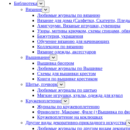
Библиотека
Вязание
Любимые журналы по вязанию
Вязание для дома (Салфетки, Скатерти, Плед
Амигуруми. Вязаные игрушки, сувениры
Узоры, мотивы крючком, схемы спицами, обвя
Бижутерия, украшения
Обучение вязанию для начинающих
Коллекции по вязанию
Вязание одежды, аксессуаров
Вышивание
Вышивка бисером
Любимые журналы по Вышивке
Схемы для вышивки крестом
Книги по вышивке крестиком
Шитье, пэчворк
Любимые журналы по шитью
Мягкие игрушки, куклы, одежда для кукол
Кружевоплетение
Журналы по кружевоплетению
Фриволите, Макраме, Филе (+Вышивка по фил
Кружевоплетение на коклюшках
Другие виды декоративно-прикладного искусства
Любимые журналы по другим видам декорати