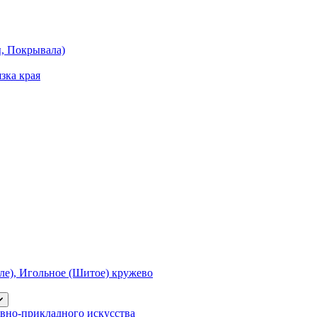
ы, Покрывала)
зка края
е), Игольное (Шитое) кружево
вно-прикладного искусства