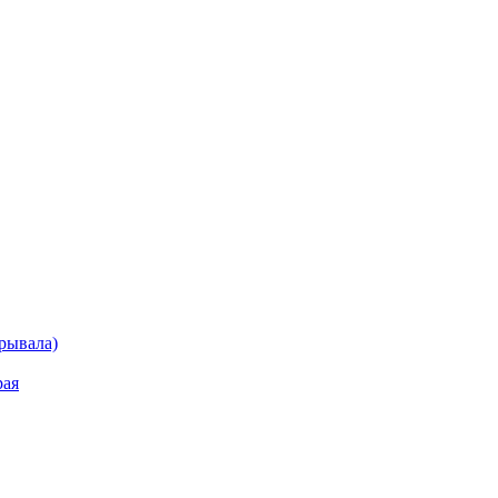
рывала)
рая