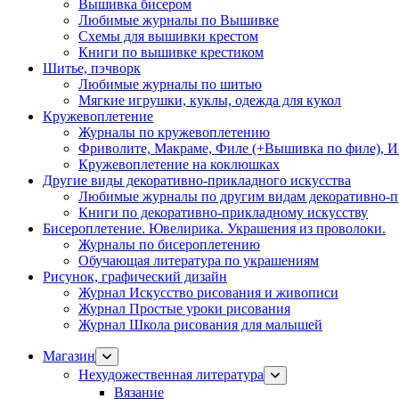
Вышивка бисером
Любимые журналы по Вышивке
Схемы для вышивки крестом
Книги по вышивке крестиком
Шитье, пэчворк
Любимые журналы по шитью
Мягкие игрушки, куклы, одежда для кукол
Кружевоплетение
Журналы по кружевоплетению
Фриволите, Макраме, Филе (+Вышивка по филе), И
Кружевоплетение на коклюшках
Другие виды декоративно-прикладного искусства
Любимые журналы по другим видам декоративно-п
Книги по декоративно-прикладному искусству
Бисероплетение. Ювелирика. Украшения из проволоки.
Журналы по бисероплетению
Обучающая литература по украшениям
Рисунок, графический дизайн
Журнал Искусство рисования и живописи
Журнал Простые уроки рисования
Журнал Школа рисования для малышей
Магазин
Нехудожественная литература
Вязание