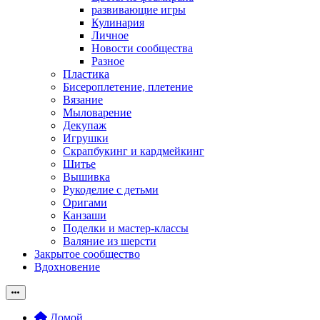
развивающие игры
Кулинария
Личное
Новости сообщества
Разное
Пластика
Бисероплетение, плетение
Вязание
Мыловарение
Декупаж
Игрушки
Скрапбукинг и кардмейкинг
Шитье
Вышивка
Рукоделие с детьми
Оригами
Канзаши
Поделки и мастер-классы
Валяние из шерсти
Закрытое сообщество
Вдохновение
Домой