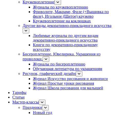
Кружевоплетение
Журналы по кружевоплетению
Фриволите, Макраме, Филе (+Вышивка по
филе), Игольное (Шитое) кружево
Кружевоплетение на коклюшках
Другие виды декоративно-прикладного искусства
Любимые журналы по другим видам
декоративно-прикладного искусства
Книги по декоративно-прикладному
искусству
Бисероплетение. Ювелирика. Украшения из
проволоки.
Журналы по бисероплетению
Обучающая литература по украшениям
Рисунок, графический дизайн
Журнал Искусство рисования и живописи
Журнал Простые уроки рисования
Журнал Школа рисования для малышей
Тарифы
Статьи
Мастер-классы
Праздники
Новый год