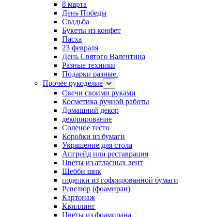
8 марта
День Победы
Свадьба
Букеты из конфет
Пасха
23 февраля
День Святого Валентина
Разные техники
Подарки разные.
Прочее рукоделие
Свечи своими руками
Косметика ручной работы
Домашний декор
декорирование
Соленое тесто
Коробки из бумаги
Украшение для стола
Апгрейд или реставрация
Цветы из атласных лент
Шебби шик
поделки из гофрированной бумаги
Ревелюр (фоамиран)
Картонаж
Квиллинг
Цветы из фоамирана