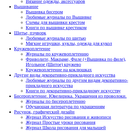
Вязание одежды, аксессуаров
Вышивание
Вышивка бисером
Любимые журналы по Вышивке
Схемы для вышивки крестом
Книги по вышивке крестиком
Шитье, пэчворк
Любимые журналы по шитью
Мягкие игрушки, куклы, одежда для кукол
Кружевоплетение
Журналы по кружевоплетению
Фриволите, Макраме, Филе (+Вышивка по филе),
Игольное (Шитое) кружево
Кружевоплетение на коклюшках
Другие виды декоративно-прикладного искусства
Любимые журналы по другим видам декоративно-
прикладного искусства
Книги по декоративно-прикладному искусству
Бисероплетение. Ювелирика. Украшения из проволоки.
Журналы по бисероплетению
Обучающая литература по украшениям
Рисунок, графический дизайн
Журнал Искусство рисования и живописи
Журнал Простые уроки рисования
Журнал Школа рисования для малышей