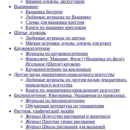
Вязание одежды, аксессуаров
Вышивание
Вышивка бисером
Любимые журналы по Вышивке
Схемы для вышивки крестом
Книги по вышивке крестиком
Шитье, пэчворк
Любимые журналы по шитью
Мягкие игрушки, куклы, одежда для кукол
Кружевоплетение
Журналы по кружевоплетению
Фриволите, Макраме, Филе (+Вышивка по филе),
Игольное (Шитое) кружево
Кружевоплетение на коклюшках
Другие виды декоративно-прикладного искусства
Любимые журналы по другим видам декоративно-
прикладного искусства
Книги по декоративно-прикладному искусству
Бисероплетение. Ювелирика. Украшения из проволоки.
Журналы по бисероплетению
Обучающая литература по украшениям
Рисунок, графический дизайн
Журнал Искусство рисования и живописи
Журнал Простые уроки рисования
Журнал Школа рисования для малышей