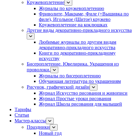
Кружевоплетение
Журналы по кружевоплетению
Фриволите, Макраме, Филе (+Вышивка по
филе), Игольное (Шитое) кружево
Кружевоплетение на коклюшках
Другие виды декоративно-прикладного искусства
Любимые журналы по другим видам
декоративно-прикладного искусства
Книги по декоративно-прикладному
искусству
Бисероплетение. Ювелирика. Украшения из
проволоки.
Журналы по бисероплетению
Обучающая литература по украшениям
Рисунок, графический дизайн
Журнал Искусство рисования и живописи
Журнал Простые уроки рисования
Журнал Школа рисования для малышей
Тарифы
Статьи
Мастер-классы
Праздники
Новый год