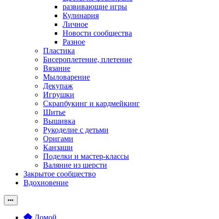
развивающие игры
Кулинария
Личное
Новости сообщества
Разное
Пластика
Бисероплетение, плетение
Вязание
Мыловарение
Декупаж
Игрушки
Скрапбукинг и кардмейкинг
Шитье
Вышивка
Рукоделие с детьми
Оригами
Канзаши
Поделки и мастер-классы
Валяние из шерсти
Закрытое сообщество
Вдохновение
Домой