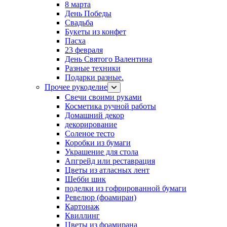
8 марта
День Победы
Свадьба
Букеты из конфет
Пасха
23 февраля
День Святого Валентина
Разные техники
Подарки разные.
Прочее рукоделие
Свечи своими руками
Косметика ручной работы
Домашний декор
декорирование
Соленое тесто
Коробки из бумаги
Украшение для стола
Апгрейд или реставрация
Цветы из атласных лент
Шебби шик
поделки из гофрированной бумаги
Ревелюр (фоамиран)
Картонаж
Квиллинг
Цветы из фоамирана