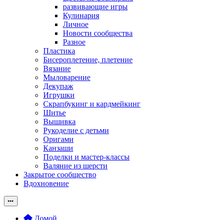
развивающие игры
Кулинария
Личное
Новости сообщества
Разное
Пластика
Бисероплетение, плетение
Вязание
Мыловарение
Декупаж
Игрушки
Скрапбукинг и кардмейкинг
Шитье
Вышивка
Рукоделие с детьми
Оригами
Канзаши
Поделки и мастер-классы
Валяние из шерсти
Закрытое сообщество
Вдохновение
Домой