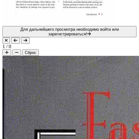
Для дальнейшего просмотра необходимо войти или
зарегистрироваться!
1
/
0
Сброс