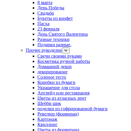
8 марта
День Победы
Свадьба
Букеты из конфет
Пасха
23 февраля
День Святого Валентина
Разные техники
Подарки разные.
Прочее рукоделие
Свечи своими руками
Косметика ручной работы
Домашний декор
декорирование
Соленое тесто
Коробки из бумаги
Украшение для стола
Апгрейд или реставрация
Цветы из атласных лент
Шебби шик
поделки из гофрированной бумаги
Ревелюр (фоамиран)
Картонаж
Квиллинг
Цветы из фоамирана