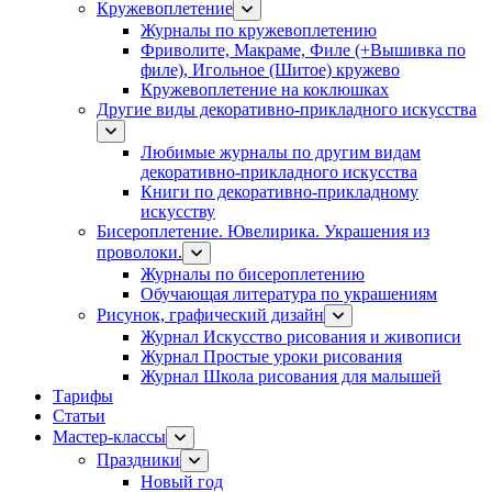
Кружевоплетение
Журналы по кружевоплетению
Фриволите, Макраме, Филе (+Вышивка по
филе), Игольное (Шитое) кружево
Кружевоплетение на коклюшках
Другие виды декоративно-прикладного искусства
Любимые журналы по другим видам
декоративно-прикладного искусства
Книги по декоративно-прикладному
искусству
Бисероплетение. Ювелирика. Украшения из
проволоки.
Журналы по бисероплетению
Обучающая литература по украшениям
Рисунок, графический дизайн
Журнал Искусство рисования и живописи
Журнал Простые уроки рисования
Журнал Школа рисования для малышей
Тарифы
Статьи
Мастер-классы
Праздники
Новый год