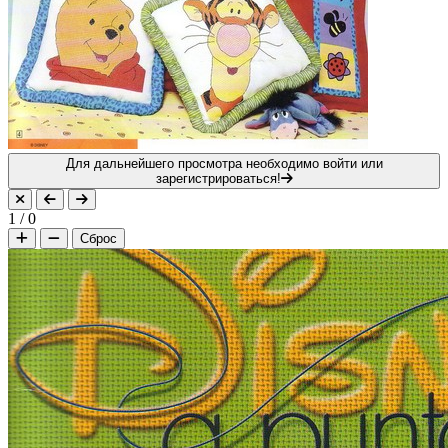
Для дальнейшего просмотра необходимо войти или
зарегистрироваться!
1
/
0
Сброс