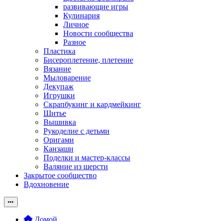
развивающие игры
Кулинария
Личное
Новости сообщества
Разное
Пластика
Бисероплетение, плетение
Вязание
Мыловарение
Декупаж
Игрушки
Скрапбукинг и кардмейкинг
Шитье
Вышивка
Рукоделие с детьми
Оригами
Канзаши
Поделки и мастер-классы
Валяние из шерсти
Закрытое сообщество
Вдохновение
Домой