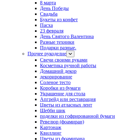
8 марта
День Победы
Свадьба
Букеты из конфет
Пасха
23 февраля
День Святого Валентина
Разные техники
Подарки разные.
Прочее рукоделие
Свечи своими руками
Косметика ручной работы
Домашний декор
декорирование
Соленое тесто
Коробки из бумаги
Украшение для стола
Апгрейд или реставрация
Цветы из атласных лент
Шебби шик
поделки из гофрированной бумаги
Ревелюр (фоамиран)
Картонаж
Квиллинг
Цветы из фоамирана