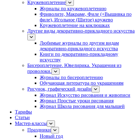
Кружевоплетение
Журналы по кружевоплетению
Фриволите, Макраме, Филе (+Вышивка по
филе), Игольное (Шитое) кружево
Кружевоплетение на коклюшках
Другие виды декоративно-прикладного искусства
Любимые журналы по другим видам
декоративно-прикладного искусства
Книги по декоративно-прикладному
искусству
Бисероплетение. Ювелирика. Украшения из
проволоки.
Журналы по бисероплетению
Обучающая литература по украшениям
Рисунок, графический дизайн
Журнал Искусство рисования и живописи
Журнал Простые уроки рисования
Журнал Школа рисования для малышей
Тарифы
Статьи
Мастер-классы
Праздники
Новый год