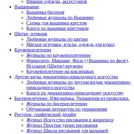
Вязание одежды, аксессуаров
Вышивание
Вышивка бисером
Любимые журналы по Вышивке
Схемы для вышивки крестом
Книги по вышивке крестиком
Шитье, пэчворк
Любимые журналы по шитью
Мягкие игрушки, куклы, одежда для кукол
Кружевоплетение
Журналы по кружевоплетению
Фриволите, Макраме, Филе (+Вышивка по филе),
Игольное (Шитое) кружево
Кружевоплетение на коклюшках
Другие виды декоративно-прикладного искусства
Любимые журналы по другим видам декоративно-
прикладного искусства
Книги по декоративно-прикладному искусству
Бисероплетение. Ювелирика. Украшения из проволоки.
Журналы по бисероплетению
Обучающая литература по украшениям
Рисунок, графический дизайн
Журнал Искусство рисования и живописи
Журнал Простые уроки рисования
Журнал Школа рисования для малышей