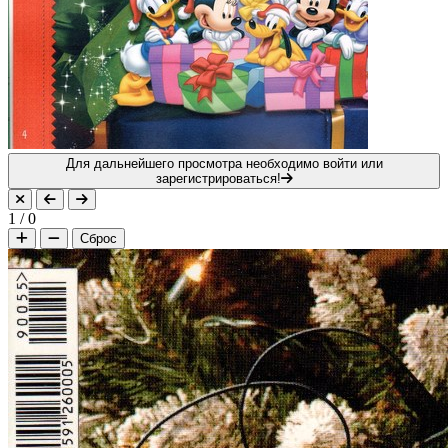
Для дальнейшего просмотра необходимо войти или
зарегистрироваться!
1
/
0
Сброс