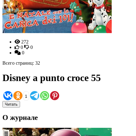
272
0
0
0
Всего страниц: 32
Disney a punto croce 55
1
Читать
О журнале