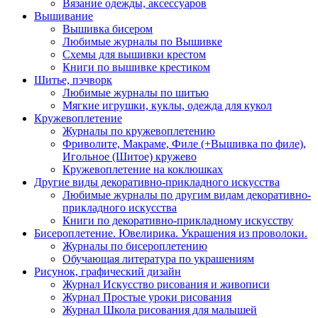
Вязание одежды, аксессуаров
Вышивание
Вышивка бисером
Любимые журналы по Вышивке
Схемы для вышивки крестом
Книги по вышивке крестиком
Шитье, пэчворк
Любимые журналы по шитью
Мягкие игрушки, куклы, одежда для кукол
Кружевоплетение
Журналы по кружевоплетению
Фриволите, Макраме, Филе (+Вышивка по филе),
Игольное (Шитое) кружево
Кружевоплетение на коклюшках
Другие виды декоративно-прикладного искусства
Любимые журналы по другим видам декоративно-
прикладного искусства
Книги по декоративно-прикладному искусству
Бисероплетение. Ювелирика. Украшения из проволоки.
Журналы по бисероплетению
Обучающая литература по украшениям
Рисунок, графический дизайн
Журнал Искусство рисования и живописи
Журнал Простые уроки рисования
Журнал Школа рисования для малышей