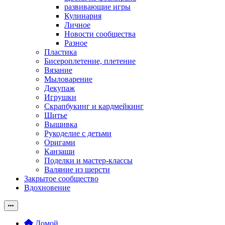
развивающие игры
Кулинария
Личное
Новости сообщества
Разное
Пластика
Бисероплетение, плетение
Вязание
Мыловарение
Декупаж
Игрушки
Скрапбукинг и кардмейкинг
Шитье
Вышивка
Рукоделие с детьми
Оригами
Канзаши
Поделки и мастер-классы
Валяние из шерсти
Закрытое сообщество
Вдохновение
Домой