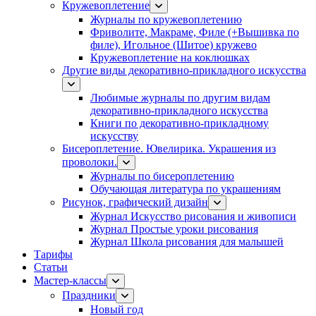
Кружевоплетение
Журналы по кружевоплетению
Фриволите, Макраме, Филе (+Вышивка по
филе), Игольное (Шитое) кружево
Кружевоплетение на коклюшках
Другие виды декоративно-прикладного искусства
Любимые журналы по другим видам
декоративно-прикладного искусства
Книги по декоративно-прикладному
искусству
Бисероплетение. Ювелирика. Украшения из
проволоки.
Журналы по бисероплетению
Обучающая литература по украшениям
Рисунок, графический дизайн
Журнал Искусство рисования и живописи
Журнал Простые уроки рисования
Журнал Школа рисования для малышей
Тарифы
Статьи
Мастер-классы
Праздники
Новый год