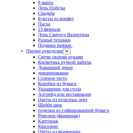
8 марта
День Победы
Свадьба
Букеты из конфет
Пасха
23 февраля
День Святого Валентина
Разные техники
Подарки разные.
Прочее рукоделие
Свечи своими руками
Косметика ручной работы
Домашний декор
декорирование
Соленое тесто
Коробки из бумаги
Украшение для стола
Апгрейд или реставрация
Цветы из атласных лент
Шебби шик
поделки из гофрированной бумаги
Ревелюр (фоамиран)
Картонаж
Квиллинг
Цветы из фоамирана