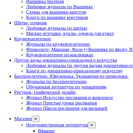
Вышивка бисером
Любимые журналы по Вышивке
Схемы для вышивки крестом
Книги по вышивке крестиком
Шитье, пэчворк
Любимые журналы по шитью
Мягкие игрушки, куклы, одежда для кукол
Кружевоплетение
Журналы по кружевоплетению
Фриволите, Макраме, Филе (+Вышивка по филе), И
Кружевоплетение на коклюшках
Другие виды декоративно-прикладного искусства
Любимые журналы по другим видам декоративно-п
Книги по декоративно-прикладному искусству
Бисероплетение. Ювелирика. Украшения из проволоки.
Журналы по бисероплетению
Обучающая литература по украшениям
Рисунок, графический дизайн
Журнал Искусство рисования и живописи
Журнал Простые уроки рисования
Журнал Школа рисования для малышей
Магазин
Нехудожественная литература
Вязание