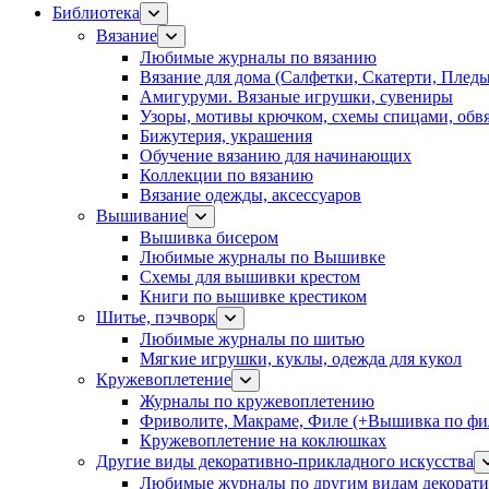
Библиотека
Вязание
Любимые журналы по вязанию
Вязание для дома (Салфетки, Скатерти, Плед
Амигуруми. Вязаные игрушки, сувениры
Узоры, мотивы крючком, схемы спицами, обвя
Бижутерия, украшения
Обучение вязанию для начинающих
Коллекции по вязанию
Вязание одежды, аксессуаров
Вышивание
Вышивка бисером
Любимые журналы по Вышивке
Схемы для вышивки крестом
Книги по вышивке крестиком
Шитье, пэчворк
Любимые журналы по шитью
Мягкие игрушки, куклы, одежда для кукол
Кружевоплетение
Журналы по кружевоплетению
Фриволите, Макраме, Филе (+Вышивка по фил
Кружевоплетение на коклюшках
Другие виды декоративно-прикладного искусства
Любимые журналы по другим видам декорати