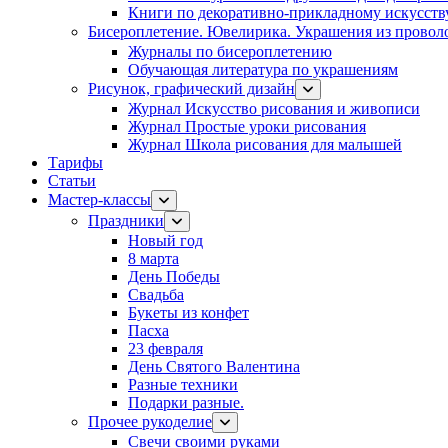
Книги по декоративно-прикладному искусств
Бисероплетение. Ювелирика. Украшения из провол
Журналы по бисероплетению
Обучающая литература по украшениям
Рисунок, графический дизайн
Журнал Искусство рисования и живописи
Журнал Простые уроки рисования
Журнал Школа рисования для малышей
Тарифы
Статьи
Мастер-классы
Праздники
Новый год
8 марта
День Победы
Свадьба
Букеты из конфет
Пасха
23 февраля
День Святого Валентина
Разные техники
Подарки разные.
Прочее рукоделие
Свечи своими руками