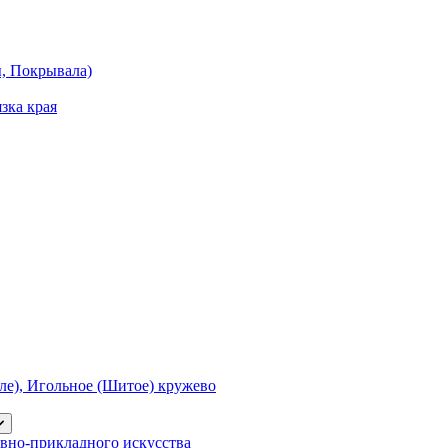
ы, Покрывала)
зка края
е), Игольное (Шитое) кружево
вно-прикладного искусства