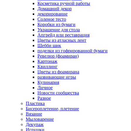
Косметика ручной работы
Домашний декор
декорирование
Соленое тесто
Коробки из бумаги
Украшение для стола
Апгрейд или реставрация
Цветы из атласных лент
Шебби шик
поделки из гофрированной бумаги
Ревелюр (фоамиран)
Картонаж
Квиллинг
Цветы из фоамирана
развивающие игры
Кулинария
Личное
Новости сообщества
Разное
Пластика
Бисероплетение, плетение
Вязание
Мыловарение
Декупаж
Игрушки