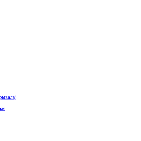
рывала)
рая