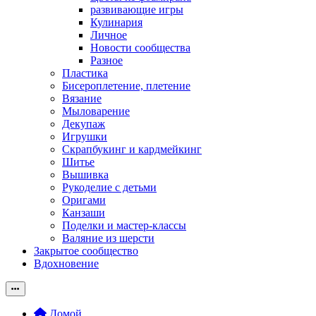
развивающие игры
Кулинария
Личное
Новости сообщества
Разное
Пластика
Бисероплетение, плетение
Вязание
Мыловарение
Декупаж
Игрушки
Скрапбукинг и кардмейкинг
Шитье
Вышивка
Рукоделие с детьми
Оригами
Канзаши
Поделки и мастер-классы
Валяние из шерсти
Закрытое сообщество
Вдохновение
Домой