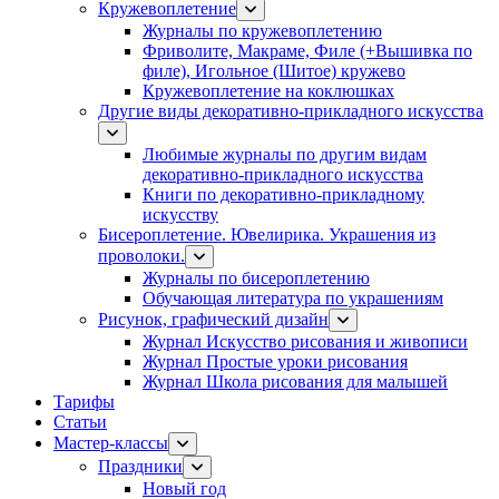
Кружевоплетение
Журналы по кружевоплетению
Фриволите, Макраме, Филе (+Вышивка по
филе), Игольное (Шитое) кружево
Кружевоплетение на коклюшках
Другие виды декоративно-прикладного искусства
Любимые журналы по другим видам
декоративно-прикладного искусства
Книги по декоративно-прикладному
искусству
Бисероплетение. Ювелирика. Украшения из
проволоки.
Журналы по бисероплетению
Обучающая литература по украшениям
Рисунок, графический дизайн
Журнал Искусство рисования и живописи
Журнал Простые уроки рисования
Журнал Школа рисования для малышей
Тарифы
Статьи
Мастер-классы
Праздники
Новый год