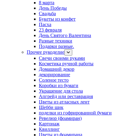
8 марта
День Победы
Свадьба
Букеты из конфет
Пасха
23 февраля
День Святого Валентина
Разные техники
Подарки разные.
Прочее рукоделие
Свечи своими руками
Косметика ручной работы
Домашний декор
декорирование
Соленое тесто
Коробки из бумаги
Украшение для стола
Апгрейд или реставрация
Цветы из атласных лент
Шебби шик
поделки из гофрированной бумаги
Ревелюр (фоамиран)
Картонаж
Квиллинг
Цветы из фоамирана