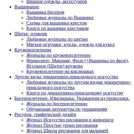
Вязание одежды, аксессуаров
Вышивание
Вышивка бисером
Любимые журналы по Вышивке
Схемы для вышивки крестом
Книги по вышивке крестиком
Шитье, пэчворк
Любимые журналы по шитью
Мягкие игрушки, куклы, одежда для кукол
Кружевоплетение
Журналы по кружевоплетению
Фриволите, Макраме, Филе (+Вышивка по филе),
Игольное (Шитое) кружево
Кружевоплетение на коклюшках
Другие виды декоративно-прикладного искусства
Любимые журналы по другим видам декоративно-
прикладного искусства
Книги по декоративно-прикладному искусству
Бисероплетение. Ювелирика. Украшения из проволоки.
Журналы по бисероплетению
Обучающая литература по украшениям
Рисунок, графический дизайн
Журнал Искусство рисования и живописи
Журнал Простые уроки рисования
Журнал Школа рисования для малышей