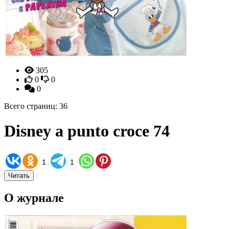
305
0
0
0
Всего страниц: 36
Disney a punto croce 74
1
1
Читать
О журнале