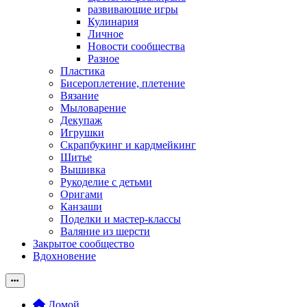
развивающие игры
Кулинария
Личное
Новости сообщества
Разное
Пластика
Бисероплетение, плетение
Вязание
Мыловарение
Декупаж
Игрушки
Скрапбукинг и кардмейкинг
Шитье
Вышивка
Рукоделие с детьми
Оригами
Канзаши
Поделки и мастер-классы
Валяние из шерсти
Закрытое сообщество
Вдохновение
Домой