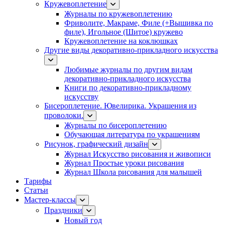
Кружевоплетение
Журналы по кружевоплетению
Фриволите, Макраме, Филе (+Вышивка по
филе), Игольное (Шитое) кружево
Кружевоплетение на коклюшках
Другие виды декоративно-прикладного искусства
Любимые журналы по другим видам
декоративно-прикладного искусства
Книги по декоративно-прикладному
искусству
Бисероплетение. Ювелирика. Украшения из
проволоки.
Журналы по бисероплетению
Обучающая литература по украшениям
Рисунок, графический дизайн
Журнал Искусство рисования и живописи
Журнал Простые уроки рисования
Журнал Школа рисования для малышей
Тарифы
Статьи
Мастер-классы
Праздники
Новый год