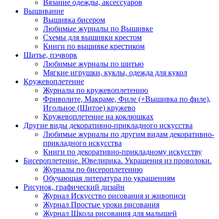
Вязание одежды, аксессуаров
Вышивание
Вышивка бисером
Любимые журналы по Вышивке
Схемы для вышивки крестом
Книги по вышивке крестиком
Шитье, пэчворк
Любимые журналы по шитью
Мягкие игрушки, куклы, одежда для кукол
Кружевоплетение
Журналы по кружевоплетению
Фриволите, Макраме, Филе (+Вышивка по филе),
Игольное (Шитое) кружево
Кружевоплетение на коклюшках
Другие виды декоративно-прикладного искусства
Любимые журналы по другим видам декоративно-
прикладного искусства
Книги по декоративно-прикладному искусству
Бисероплетение. Ювелирика. Украшения из проволоки.
Журналы по бисероплетению
Обучающая литература по украшениям
Рисунок, графический дизайн
Журнал Искусство рисования и живописи
Журнал Простые уроки рисования
Журнал Школа рисования для малышей