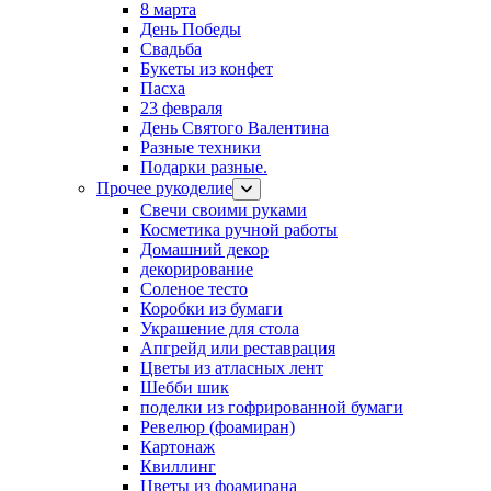
8 марта
День Победы
Свадьба
Букеты из конфет
Пасха
23 февраля
День Святого Валентина
Разные техники
Подарки разные.
Прочее рукоделие
Свечи своими руками
Косметика ручной работы
Домашний декор
декорирование
Соленое тесто
Коробки из бумаги
Украшение для стола
Апгрейд или реставрация
Цветы из атласных лент
Шебби шик
поделки из гофрированной бумаги
Ревелюр (фоамиран)
Картонаж
Квиллинг
Цветы из фоамирана