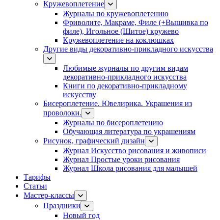
Кружевоплетение
Журналы по кружевоплетению
Фриволите, Макраме, Филе (+Вышивка по
филе), Игольное (Шитое) кружево
Кружевоплетение на коклюшках
Другие виды декоративно-прикладного искусства
Любимые журналы по другим видам
декоративно-прикладного искусства
Книги по декоративно-прикладному
искусству
Бисероплетение. Ювелирика. Украшения из
проволоки.
Журналы по бисероплетению
Обучающая литература по украшениям
Рисунок, графический дизайн
Журнал Искусство рисования и живописи
Журнал Простые уроки рисования
Журнал Школа рисования для малышей
Тарифы
Статьи
Мастер-классы
Праздники
Новый год