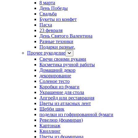
8 марта
День Победы
Свадьба
Букеты из конфет
Пасха
23 февраля
День Святого Валентина
Разные техники
Подарки разные.
Прочее рукоделие
Свечи своими руками
Косметика ручной работы
Домашний декор
декорирование
Соленое тесто
Коробки из бумаги
Украшение для стола
Апгрейд или реставрация
Цветы из атласных лент
Шебби шик
поделки из гофрированной бумаги
Ревелюр (фоамиран)
Картонаж
Квиллинг
Цветы из фоамирана