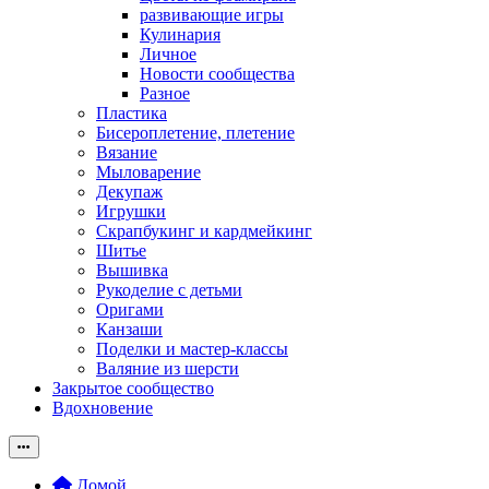
развивающие игры
Кулинария
Личное
Новости сообщества
Разное
Пластика
Бисероплетение, плетение
Вязание
Мыловарение
Декупаж
Игрушки
Скрапбукинг и кардмейкинг
Шитье
Вышивка
Рукоделие с детьми
Оригами
Канзаши
Поделки и мастер-классы
Валяние из шерсти
Закрытое сообщество
Вдохновение
Домой