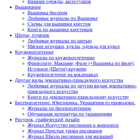
Вязание одежды, аксессуаров
Вышивание
Вышивка бисером
Любимые журналы по Вышивке
Схемы для вышивки крестом
Книги по вышивке крестиком
Шитье, пэчворк
Любимые журналы по шитью
Мягкие игрушки, куклы, одежда для кукол
Кружевоплетение
Журналы по кружевоплетению
Фриволите, Макраме, Филе (+Вышивка по филе),
Игольное (Шитое) кружево
Кружевоплетение на коклюшках
Другие виды декоративно-прикладного искусства
Любимые журналы по другим видам декоративно-
прикладного искусства
Книги по декоративно-прикладному искусству
Бисероплетение. Ювелирика. Украшения из проволоки.
Журналы по бисероплетению
Обучающая литература по украшениям
Рисунок, графический дизайн
Журнал Искусство рисования и живописи
Журнал Простые уроки рисования
Журнал Школа рисования для малышей