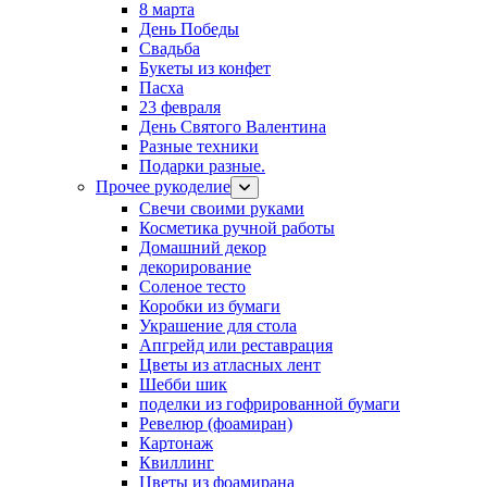
8 марта
День Победы
Свадьба
Букеты из конфет
Пасха
23 февраля
День Святого Валентина
Разные техники
Подарки разные.
Прочее рукоделие
Свечи своими руками
Косметика ручной работы
Домашний декор
декорирование
Соленое тесто
Коробки из бумаги
Украшение для стола
Апгрейд или реставрация
Цветы из атласных лент
Шебби шик
поделки из гофрированной бумаги
Ревелюр (фоамиран)
Картонаж
Квиллинг
Цветы из фоамирана