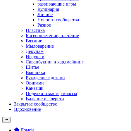
развивающие игры
Кулинария
Личное
Новости сообщества
Разное
Пластика
Бисероплетение, плетение
Вязание
Мыловарение
Декупаж
Игрушки
Скрапбукинг и кардмейкинг
Шитье
Вышивка
Рукоделие с детьми
Оригами
Канзаши
Поделки и мастер-классы
Валяние из шерсти
Закрытое сообщество
Вдохновение
Домой