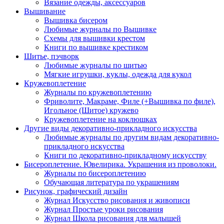
Вязание одежды, аксессуаров
Вышивание
Вышивка бисером
Любимые журналы по Вышивке
Схемы для вышивки крестом
Книги по вышивке крестиком
Шитье, пэчворк
Любимые журналы по шитью
Мягкие игрушки, куклы, одежда для кукол
Кружевоплетение
Журналы по кружевоплетению
Фриволите, Макраме, Филе (+Вышивка по филе),
Игольное (Шитое) кружево
Кружевоплетение на коклюшках
Другие виды декоративно-прикладного искусства
Любимые журналы по другим видам декоративно-
прикладного искусства
Книги по декоративно-прикладному искусству
Бисероплетение. Ювелирика. Украшения из проволоки.
Журналы по бисероплетению
Обучающая литература по украшениям
Рисунок, графический дизайн
Журнал Искусство рисования и живописи
Журнал Простые уроки рисования
Журнал Школа рисования для малышей