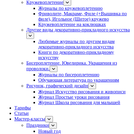
Кружевоплетение
Журналы по кружевоплетению
Фриволите, Макраме, Филе (+Вышивка по
филе), Игольное (Шитое) кружево
Кружевоплетение на коклюшках
Другие виды декоративно-прикладного искусства
Любимые журналы по другим видам
декоративно-прикладного искусства
Книги по декоративно-прикладному
искусству
Бисероплетение. Ювелирика. Украшения из
проволоки.
Журналы по бисероплетению
Обучающая литература по украшениям
Рисунок, графический дизайн
Журнал Искусство рисования и живописи
Журнал Простые уроки рисования
Журнал Школа рисования для малышей
Тарифы
Статьи
Мастер-классы
Праздники
Новый год