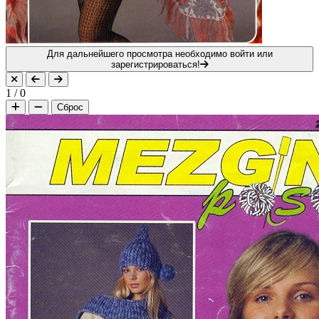
Для дальнейшего просмотра необходимо войти или
зарегистрироваться!
1
/
0
Сброс