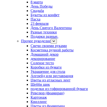
8 марта
День Победы
Свадьба
Букеты из конфет
Пасха
23 февраля
День Святого Валентина
Разные техники
Подарки разные.
Прочее рукоделие
Свечи своими руками
Косметика ручной работы
Домашний декор
декорирование
Соленое тесто
Коробки из бумаги
Украшение для стола
Апгрейд или реставрация
Цветы из атласных лент
Шебби шик
поделки из гофрированной бумаги
Ревелюр (фоамиран)
Картонаж
Квиллинг
Цветы из фоамирана