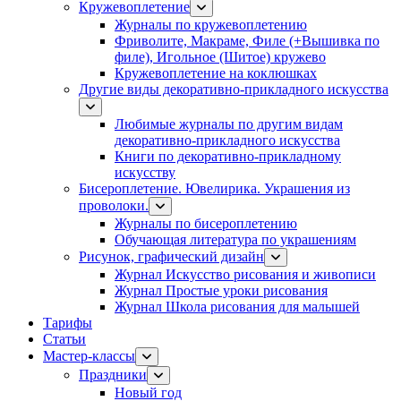
Кружевоплетение
Журналы по кружевоплетению
Фриволите, Макраме, Филе (+Вышивка по
филе), Игольное (Шитое) кружево
Кружевоплетение на коклюшках
Другие виды декоративно-прикладного искусства
Любимые журналы по другим видам
декоративно-прикладного искусства
Книги по декоративно-прикладному
искусству
Бисероплетение. Ювелирика. Украшения из
проволоки.
Журналы по бисероплетению
Обучающая литература по украшениям
Рисунок, графический дизайн
Журнал Искусство рисования и живописи
Журнал Простые уроки рисования
Журнал Школа рисования для малышей
Тарифы
Статьи
Мастер-классы
Праздники
Новый год