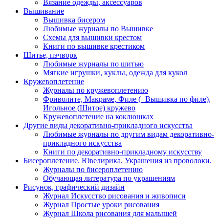
Вязание одежды, аксессуаров
Вышивание
Вышивка бисером
Любимые журналы по Вышивке
Схемы для вышивки крестом
Книги по вышивке крестиком
Шитье, пэчворк
Любимые журналы по шитью
Мягкие игрушки, куклы, одежда для кукол
Кружевоплетение
Журналы по кружевоплетению
Фриволите, Макраме, Филе (+Вышивка по филе),
Игольное (Шитое) кружево
Кружевоплетение на коклюшках
Другие виды декоративно-прикладного искусства
Любимые журналы по другим видам декоративно-
прикладного искусства
Книги по декоративно-прикладному искусству
Бисероплетение. Ювелирика. Украшения из проволоки.
Журналы по бисероплетению
Обучающая литература по украшениям
Рисунок, графический дизайн
Журнал Искусство рисования и живописи
Журнал Простые уроки рисования
Журнал Школа рисования для малышей