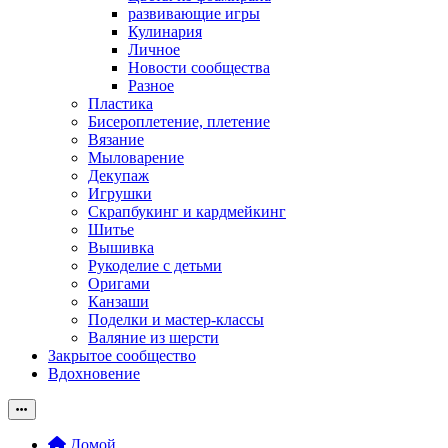
развивающие игры
Кулинария
Личное
Новости сообщества
Разное
Пластика
Бисероплетение, плетение
Вязание
Мыловарение
Декупаж
Игрушки
Скрапбукинг и кардмейкинг
Шитье
Вышивка
Рукоделие с детьми
Оригами
Канзаши
Поделки и мастер-классы
Валяние из шерсти
Закрытое сообщество
Вдохновение
Домой