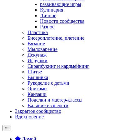
развивающие игры
Кулинария
Личное
Новости сообщества
Разное
Пластика
Бисероплетение, плетение
Вязание
Мыловарение
Декупаж
Игрушки
Скрапбукинг и кардмейкинг
Шитье
Вышивка
Рукоделие с детьми
Оригами
Канзаши
Поделки и мастер-классы
Валяние из шерсти
Закрытое сообщество
Вдохновение
Домой