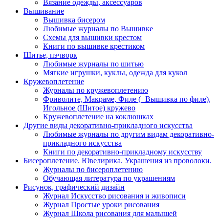
Вязание одежды, аксессуаров
Вышивание
Вышивка бисером
Любимые журналы по Вышивке
Схемы для вышивки крестом
Книги по вышивке крестиком
Шитье, пэчворк
Любимые журналы по шитью
Мягкие игрушки, куклы, одежда для кукол
Кружевоплетение
Журналы по кружевоплетению
Фриволите, Макраме, Филе (+Вышивка по филе),
Игольное (Шитое) кружево
Кружевоплетение на коклюшках
Другие виды декоративно-прикладного искусства
Любимые журналы по другим видам декоративно-
прикладного искусства
Книги по декоративно-прикладному искусству
Бисероплетение. Ювелирика. Украшения из проволоки.
Журналы по бисероплетению
Обучающая литература по украшениям
Рисунок, графический дизайн
Журнал Искусство рисования и живописи
Журнал Простые уроки рисования
Журнал Школа рисования для малышей