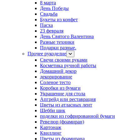
8 марта
День Победы
Свадьба
Букеты из конфет
Пасха
23 февраля
День Святого Валентина
Разные техники
Подарки разные.
Прочее рукоделие
Свечи своими руками
Косметика ручной работы
Домашний декор
декорирование
Соленое тесто
Коробки из бумаги
Украшение для стола
Апгрейд или реставрация
Цветы из атласных лент
Шебби шик
поделки из гофрированной бумаги
Ревелюр (фоамиран)
Картонаж
Квиллинг
Цветы из фоамирана