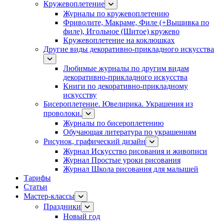
Кружевоплетение
Журналы по кружевоплетению
Фриволите, Макраме, Филе (+Вышивка по
филе), Игольное (Шитое) кружево
Кружевоплетение на коклюшках
Другие виды декоративно-прикладного искусства
Любимые журналы по другим видам
декоративно-прикладного искусства
Книги по декоративно-прикладному
искусству
Бисероплетение. Ювелирика. Украшения из
проволоки.
Журналы по бисероплетению
Обучающая литература по украшениям
Рисунок, графический дизайн
Журнал Искусство рисования и живописи
Журнал Простые уроки рисования
Журнал Школа рисования для малышей
Тарифы
Статьи
Мастер-классы
Праздники
Новый год