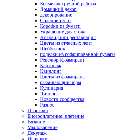
Косметика ручной работы
Домашний декор
декорирование
Соленое тесто
Коробки из бумаги
Украшение для стола
Апгрейд или реставрация
Цветы из атласных лент
Шебби шик
поделки из гофрированной бумаги
Ревелюр (фоамиран)
Картонаж
Квиллинг
Цветы из фоамирана
развивающие игры
Кулинария
Личное
Новости сообщества
Разное
Пластика
Бисероплетение, плетение
Вязание
Мыловарение
Декупаж
Игрушки