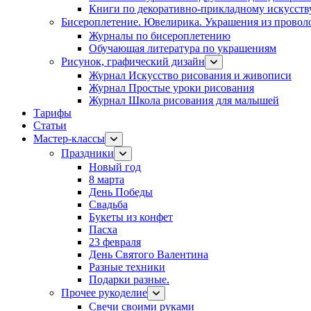
Книги по декоративно-прикладному искусств
Бисероплетение. Ювелирика. Украшения из провол
Журналы по бисероплетению
Обучающая литература по украшениям
Рисунок, графический дизайн
Журнал Искусство рисования и живописи
Журнал Простые уроки рисования
Журнал Школа рисования для малышей
Тарифы
Статьи
Мастер-классы
Праздники
Новый год
8 марта
День Победы
Свадьба
Букеты из конфет
Пасха
23 февраля
День Святого Валентина
Разные техники
Подарки разные.
Прочее рукоделие
Свечи своими руками