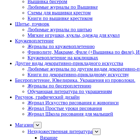
Вышивка бисером
Любимые журналы по Вышивке
Схемы для вышивки крестом
Книги по вышивке крестиком
Шитье, пэчворк
Любимые журналы по шитью
Мягкие игрушки, куклы, одежда для кукол
Кружевоплетение
Журналы по кружевоплетению
Фриволите, Макраме, Филе (+Вышивка по филе), И
Кружевоплетение на коклюшках
Другие виды декоративно-прикладного искусства
Любимые журналы по другим видам декоративно-п
Книги по декоративно-прикладному искусству
Бисероплетение. Ювелирика. Украшения из проволоки.
Журналы по бисероплетению
Обучающая литература по украшениям
Рисунок, графический дизайн
Журнал Искусство рисования и живописи
Журнал Простые уроки рисования
Журнал Школа рисования для малышей
Магазин
Нехудожественная литература
Вязание