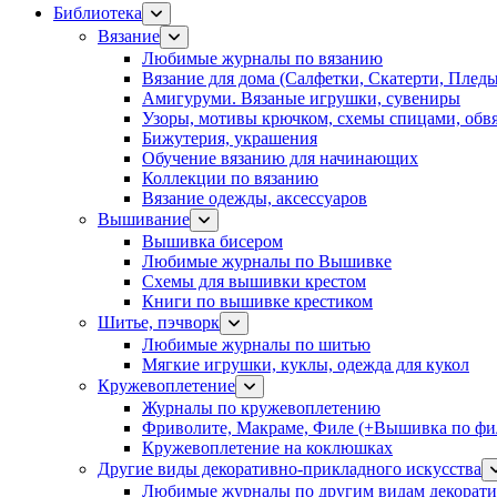
Библиотека
Вязание
Любимые журналы по вязанию
Вязание для дома (Салфетки, Скатерти, Плед
Амигуруми. Вязаные игрушки, сувениры
Узоры, мотивы крючком, схемы спицами, обвя
Бижутерия, украшения
Обучение вязанию для начинающих
Коллекции по вязанию
Вязание одежды, аксессуаров
Вышивание
Вышивка бисером
Любимые журналы по Вышивке
Схемы для вышивки крестом
Книги по вышивке крестиком
Шитье, пэчворк
Любимые журналы по шитью
Мягкие игрушки, куклы, одежда для кукол
Кружевоплетение
Журналы по кружевоплетению
Фриволите, Макраме, Филе (+Вышивка по фил
Кружевоплетение на коклюшках
Другие виды декоративно-прикладного искусства
Любимые журналы по другим видам декорати