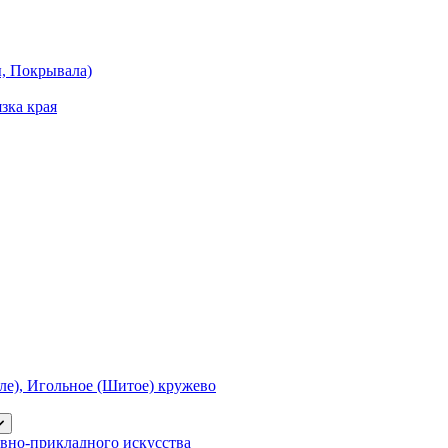
ы, Покрывала)
зка края
е), Игольное (Шитое) кружево
вно-прикладного искусства