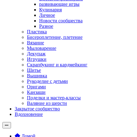
развивающие игры
Кулинария
Личное
Новости сообщества
Разное
Пластика
Бисероплетение, плетение
Вязание
Мыловарение
Декупаж
Игрушки
Скрапбукинг и кардмейкинг
Шитье
Вышивка
Рукоделие с детьми
Оригами
Канзаши
Поделки и мастер-классы
Валяние из шерсти
Закрытое сообщество
Вдохновение
Домой