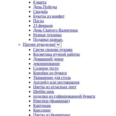
8 марта
День Победы
Свадьба
Букеты из конфет
Пасха
23 февраля
День Святого Валентина
Разные техники
Подарки разные.
Прочее рукоделие
Свечи своими руками
Косметика ручной работы
Домашний декор
декорирование
Соленое тесто
Коробки из бумаги
Украшение для стола
Апгрейд или реставрация
Цветы из атласных лент
Шебби шик
поделки из гофрированной бумаги
Ревелюр (фоамиран)
Картонаж
Квиллинг
Цветы из фоамирана