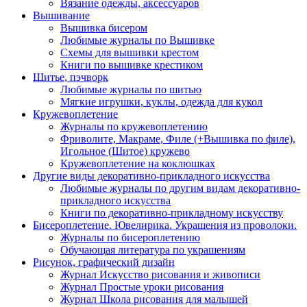
Вязание одежды, аксессуаров
Вышивание
Вышивка бисером
Любимые журналы по Вышивке
Схемы для вышивки крестом
Книги по вышивке крестиком
Шитье, пэчворк
Любимые журналы по шитью
Мягкие игрушки, куклы, одежда для кукол
Кружевоплетение
Журналы по кружевоплетению
Фриволите, Макраме, Филе (+Вышивка по филе),
Игольное (Шитое) кружево
Кружевоплетение на коклюшках
Другие виды декоративно-прикладного искусства
Любимые журналы по другим видам декоративно-
прикладного искусства
Книги по декоративно-прикладному искусству
Бисероплетение. Ювелирика. Украшения из проволоки.
Журналы по бисероплетению
Обучающая литература по украшениям
Рисунок, графический дизайн
Журнал Искусство рисования и живописи
Журнал Простые уроки рисования
Журнал Школа рисования для малышей