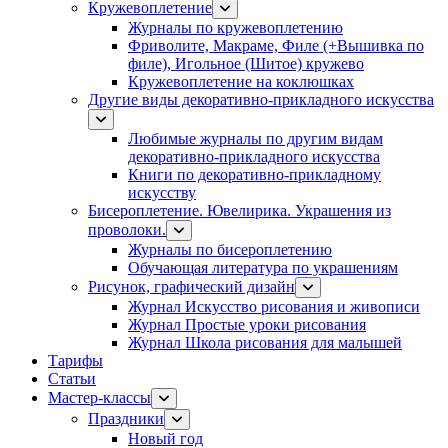
Кружевоплетение
Журналы по кружевоплетению
Фриволите, Макраме, Филе (+Вышивка по
филе), Игольное (Шитое) кружево
Кружевоплетение на коклюшках
Другие виды декоративно-прикладного искусства
Любимые журналы по другим видам
декоративно-прикладного искусства
Книги по декоративно-прикладному
искусству
Бисероплетение. Ювелирика. Украшения из
проволоки.
Журналы по бисероплетению
Обучающая литература по украшениям
Рисунок, графический дизайн
Журнал Искусство рисования и живописи
Журнал Простые уроки рисования
Журнал Школа рисования для малышей
Тарифы
Статьи
Мастер-классы
Праздники
Новый год