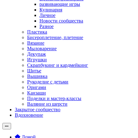
развивающие игры
Кулинария
Личное
Новости сообщества
Разное
Пластика
Бисероплетение, плетение
Вязание
Мыловарение
Декупаж
Игрушки
Скрапбукинг и кардмейкинг
Шитье
Вышивка
Рукоделие с детьми
Оригами
Канзаши
Поделки и мастер-классы
Валяние из шерсти
Закрытое сообщество
Вдохновение
Домой