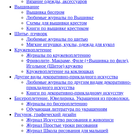
Вязание одежды, аксессуаров
Вышивание
Вышивка бисером
Любимые журналы по Вышивке
Схемы для вышивки крестом
Книги по вышивке крестиком
Шитье, пэчворк
Любимые журналы по шитью
Мягкие игрушки, куклы, одежда для кукол
Кружевоплетение
Журналы по кружевоплетению
Фриволите, Макраме, Филе (+Вышивка по филе),
Игольное (Шитое) кружево
Кружевоплетение на коклюшках
Другие виды декоративно-прикладного искусства
Любимые журналы по другим видам декоративно-
прикладного искусства
Книги по декоративно-прикладному искусству
Бисероплетение. Ювелирика. Украшения из проволоки.
Журналы по бисероплетению
Обучающая литература по украшениям
Рисунок, графический дизайн
Журнал Искусство рисования и живописи
Журнал Простые уроки рисования
Журнал Школа рисования для малышей