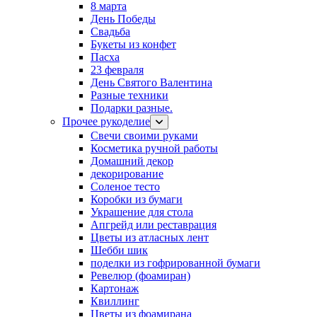
8 марта
День Победы
Свадьба
Букеты из конфет
Пасха
23 февраля
День Святого Валентина
Разные техники
Подарки разные.
Прочее рукоделие
Свечи своими руками
Косметика ручной работы
Домашний декор
декорирование
Соленое тесто
Коробки из бумаги
Украшение для стола
Апгрейд или реставрация
Цветы из атласных лент
Шебби шик
поделки из гофрированной бумаги
Ревелюр (фоамиран)
Картонаж
Квиллинг
Цветы из фоамирана