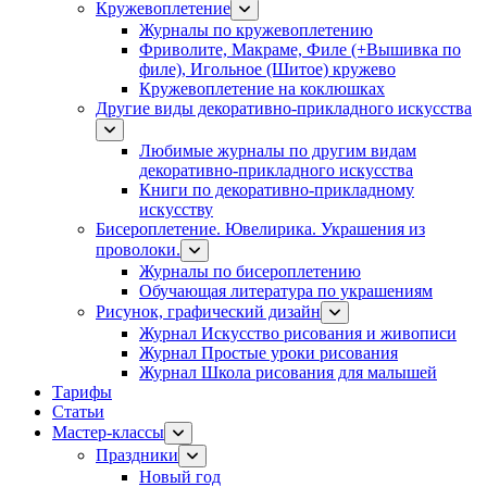
Кружевоплетение
Журналы по кружевоплетению
Фриволите, Макраме, Филе (+Вышивка по
филе), Игольное (Шитое) кружево
Кружевоплетение на коклюшках
Другие виды декоративно-прикладного искусства
Любимые журналы по другим видам
декоративно-прикладного искусства
Книги по декоративно-прикладному
искусству
Бисероплетение. Ювелирика. Украшения из
проволоки.
Журналы по бисероплетению
Обучающая литература по украшениям
Рисунок, графический дизайн
Журнал Искусство рисования и живописи
Журнал Простые уроки рисования
Журнал Школа рисования для малышей
Тарифы
Статьи
Мастер-классы
Праздники
Новый год