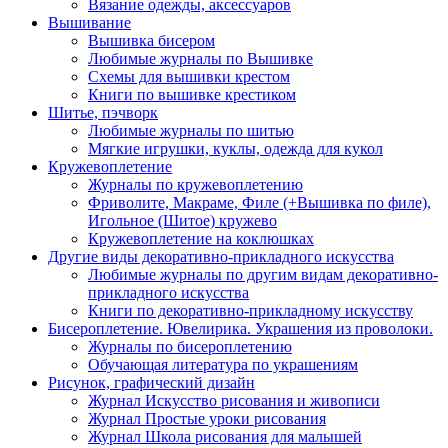
Вязание одежды, аксессуаров
Вышивание
Вышивка бисером
Любимые журналы по Вышивке
Схемы для вышивки крестом
Книги по вышивке крестиком
Шитье, пэчворк
Любимые журналы по шитью
Мягкие игрушки, куклы, одежда для кукол
Кружевоплетение
Журналы по кружевоплетению
Фриволите, Макраме, Филе (+Вышивка по филе),
Игольное (Шитое) кружево
Кружевоплетение на коклюшках
Другие виды декоративно-прикладного искусства
Любимые журналы по другим видам декоративно-
прикладного искусства
Книги по декоративно-прикладному искусству
Бисероплетение. Ювелирика. Украшения из проволоки.
Журналы по бисероплетению
Обучающая литература по украшениям
Рисунок, графический дизайн
Журнал Искусство рисования и живописи
Журнал Простые уроки рисования
Журнал Школа рисования для малышей