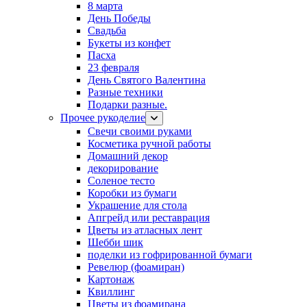
8 марта
День Победы
Свадьба
Букеты из конфет
Пасха
23 февраля
День Святого Валентина
Разные техники
Подарки разные.
Прочее рукоделие
Свечи своими руками
Косметика ручной работы
Домашний декор
декорирование
Соленое тесто
Коробки из бумаги
Украшение для стола
Апгрейд или реставрация
Цветы из атласных лент
Шебби шик
поделки из гофрированной бумаги
Ревелюр (фоамиран)
Картонаж
Квиллинг
Цветы из фоамирана