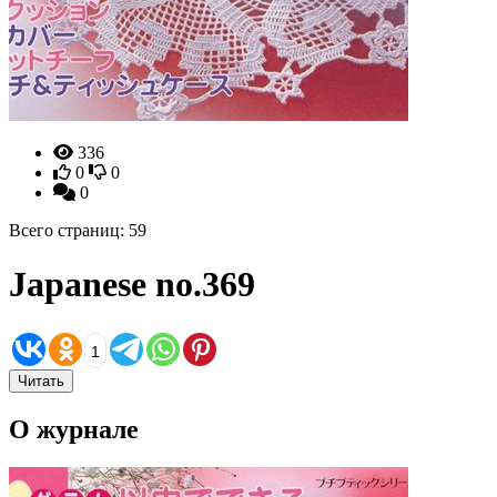
336
0
0
0
Всего страниц: 59
Japanese no.369
1
Читать
О журнале