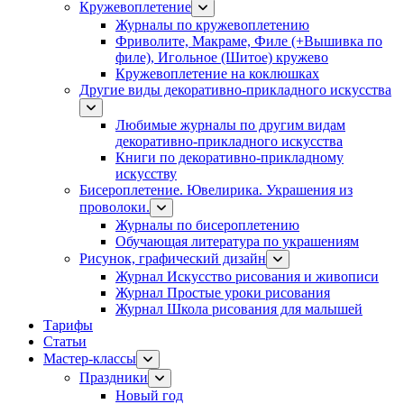
Кружевоплетение
Журналы по кружевоплетению
Фриволите, Макраме, Филе (+Вышивка по
филе), Игольное (Шитое) кружево
Кружевоплетение на коклюшках
Другие виды декоративно-прикладного искусства
Любимые журналы по другим видам
декоративно-прикладного искусства
Книги по декоративно-прикладному
искусству
Бисероплетение. Ювелирика. Украшения из
проволоки.
Журналы по бисероплетению
Обучающая литература по украшениям
Рисунок, графический дизайн
Журнал Искусство рисования и живописи
Журнал Простые уроки рисования
Журнал Школа рисования для малышей
Тарифы
Статьи
Мастер-классы
Праздники
Новый год