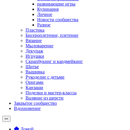
развивающие игры
Кулинария
Личное
Новости сообщества
Разное
Пластика
Бисероплетение, плетение
Вязание
Мыловарение
Декупаж
Игрушки
Скрапбукинг и кардмейкинг
Шитье
Вышивка
Рукоделие с детьми
Оригами
Канзаши
Поделки и мастер-классы
Валяние из шерсти
Закрытое сообщество
Вдохновение
Домой