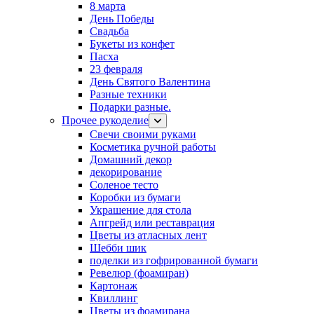
8 марта
День Победы
Свадьба
Букеты из конфет
Пасха
23 февраля
День Святого Валентина
Разные техники
Подарки разные.
Прочее рукоделие
Свечи своими руками
Косметика ручной работы
Домашний декор
декорирование
Соленое тесто
Коробки из бумаги
Украшение для стола
Апгрейд или реставрация
Цветы из атласных лент
Шебби шик
поделки из гофрированной бумаги
Ревелюр (фоамиран)
Картонаж
Квиллинг
Цветы из фоамирана