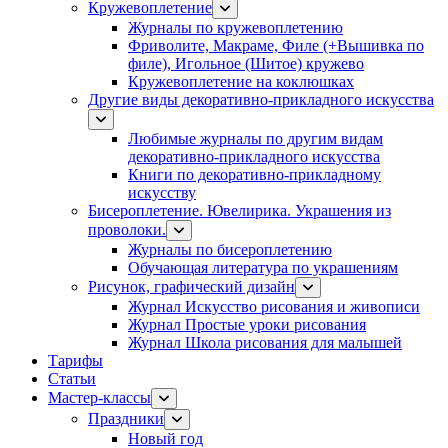
Кружевоплетение
Журналы по кружевоплетению
Фриволите, Макраме, Филе (+Вышивка по
филе), Игольное (Шитое) кружево
Кружевоплетение на коклюшках
Другие виды декоративно-прикладного искусства
Любимые журналы по другим видам
декоративно-прикладного искусства
Книги по декоративно-прикладному
искусству
Бисероплетение. Ювелирика. Украшения из
проволоки.
Журналы по бисероплетению
Обучающая литература по украшениям
Рисунок, графический дизайн
Журнал Искусство рисования и живописи
Журнал Простые уроки рисования
Журнал Школа рисования для малышей
Тарифы
Статьи
Мастер-классы
Праздники
Новый год