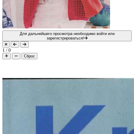
Для дальнейшего просмотра необходимо войти или
зарегистрироваться!
1
/
0
Сброс