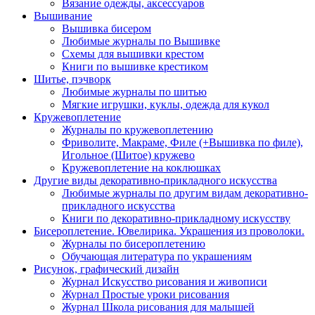
Вязание одежды, аксессуаров
Вышивание
Вышивка бисером
Любимые журналы по Вышивке
Схемы для вышивки крестом
Книги по вышивке крестиком
Шитье, пэчворк
Любимые журналы по шитью
Мягкие игрушки, куклы, одежда для кукол
Кружевоплетение
Журналы по кружевоплетению
Фриволите, Макраме, Филе (+Вышивка по филе),
Игольное (Шитое) кружево
Кружевоплетение на коклюшках
Другие виды декоративно-прикладного искусства
Любимые журналы по другим видам декоративно-
прикладного искусства
Книги по декоративно-прикладному искусству
Бисероплетение. Ювелирика. Украшения из проволоки.
Журналы по бисероплетению
Обучающая литература по украшениям
Рисунок, графический дизайн
Журнал Искусство рисования и живописи
Журнал Простые уроки рисования
Журнал Школа рисования для малышей