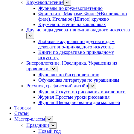
Кружевоплетение
Журналы по кружевоплетению
Фриволите, Макраме, Филе (+Вышивка по
филе), Игольное (Шитое) кружево
Кружевоплетение на коклюшках
Другие виды декоративно-прикладного искусства
Любимые журналы по другим видам
декоративно-прикладного искусства
Книги по декоративно-прикладному
искусству
Бисероплетение. Ювелирика. Украшения из
проволоки.
Журналы по бисероплетению
Обучающая литература по украшениям
Рисунок, графический дизайн
Журнал Искусство рисования и живописи
Журнал Простые уроки рисования
Журнал Школа рисования для малышей
Тарифы
Статьи
Мастер-классы
Праздники
Новый год