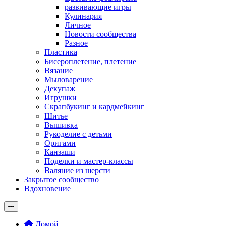
развивающие игры
Кулинария
Личное
Новости сообщества
Разное
Пластика
Бисероплетение, плетение
Вязание
Мыловарение
Декупаж
Игрушки
Скрапбукинг и кардмейкинг
Шитье
Вышивка
Рукоделие с детьми
Оригами
Канзаши
Поделки и мастер-классы
Валяние из шерсти
Закрытое сообщество
Вдохновение
Домой