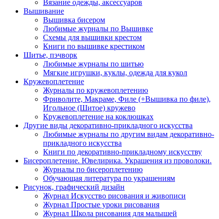
Вязание одежды, аксессуаров
Вышивание
Вышивка бисером
Любимые журналы по Вышивке
Схемы для вышивки крестом
Книги по вышивке крестиком
Шитье, пэчворк
Любимые журналы по шитью
Мягкие игрушки, куклы, одежда для кукол
Кружевоплетение
Журналы по кружевоплетению
Фриволите, Макраме, Филе (+Вышивка по филе),
Игольное (Шитое) кружево
Кружевоплетение на коклюшках
Другие виды декоративно-прикладного искусства
Любимые журналы по другим видам декоративно-
прикладного искусства
Книги по декоративно-прикладному искусству
Бисероплетение. Ювелирика. Украшения из проволоки.
Журналы по бисероплетению
Обучающая литература по украшениям
Рисунок, графический дизайн
Журнал Искусство рисования и живописи
Журнал Простые уроки рисования
Журнал Школа рисования для малышей