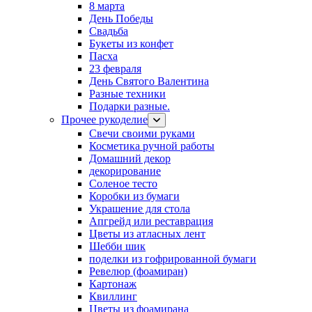
8 марта
День Победы
Свадьба
Букеты из конфет
Пасха
23 февраля
День Святого Валентина
Разные техники
Подарки разные.
Прочее рукоделие
Свечи своими руками
Косметика ручной работы
Домашний декор
декорирование
Соленое тесто
Коробки из бумаги
Украшение для стола
Апгрейд или реставрация
Цветы из атласных лент
Шебби шик
поделки из гофрированной бумаги
Ревелюр (фоамиран)
Картонаж
Квиллинг
Цветы из фоамирана