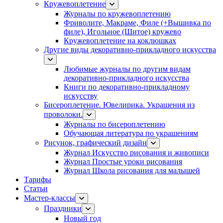
Кружевоплетение
Журналы по кружевоплетению
Фриволите, Макраме, Филе (+Вышивка по
филе), Игольное (Шитое) кружево
Кружевоплетение на коклюшках
Другие виды декоративно-прикладного искусства
Любимые журналы по другим видам
декоративно-прикладного искусства
Книги по декоративно-прикладному
искусству
Бисероплетение. Ювелирика. Украшения из
проволоки.
Журналы по бисероплетению
Обучающая литература по украшениям
Рисунок, графический дизайн
Журнал Искусство рисования и живописи
Журнал Простые уроки рисования
Журнал Школа рисования для малышей
Тарифы
Статьи
Мастер-классы
Праздники
Новый год