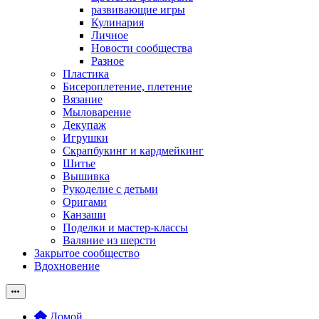
развивающие игры
Кулинария
Личное
Новости сообщества
Разное
Пластика
Бисероплетение, плетение
Вязание
Мыловарение
Декупаж
Игрушки
Скрапбукинг и кардмейкинг
Шитье
Вышивка
Рукоделие с детьми
Оригами
Канзаши
Поделки и мастер-классы
Валяние из шерсти
Закрытое сообщество
Вдохновение
Домой