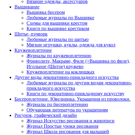
Вязание одежды, аксессуаров
Вышивание
Вышивка бисером
Любимые журналы по Вышивке
Схемы для вышивки крестом
Книги по вышивке крестиком
Шитье, пэчворк
Любимые журналы по шитью
Мягкие игрушки, куклы, одежда для кукол
Кружевоплетение
Журналы по кружевоплетению
Фриволите, Макраме, Филе (+Вышивка по филе),
Игольное (Шитое) кружево
Кружевоплетение на коклюшках
Другие виды декоративно-прикладного искусства
Любимые журналы по другим видам декоративно-
прикладного искусства
Книги по декоративно-прикладному искусству
Бисероплетение. Ювелирика. Украшения из проволоки.
Журналы по бисероплетению
Обучающая литература по украшениям
Рисунок, графический дизайн
Журнал Искусство рисования и живописи
Журнал Простые уроки рисования
Журнал Школа рисования для малышей