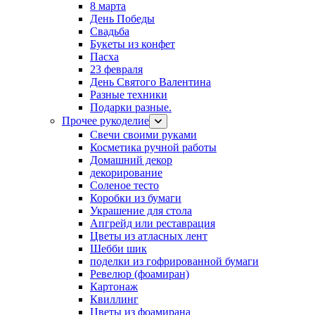
8 марта
День Победы
Свадьба
Букеты из конфет
Пасха
23 февраля
День Святого Валентина
Разные техники
Подарки разные.
Прочее рукоделие
Свечи своими руками
Косметика ручной работы
Домашний декор
декорирование
Соленое тесто
Коробки из бумаги
Украшение для стола
Апгрейд или реставрация
Цветы из атласных лент
Шебби шик
поделки из гофрированной бумаги
Ревелюр (фоамиран)
Картонаж
Квиллинг
Цветы из фоамирана