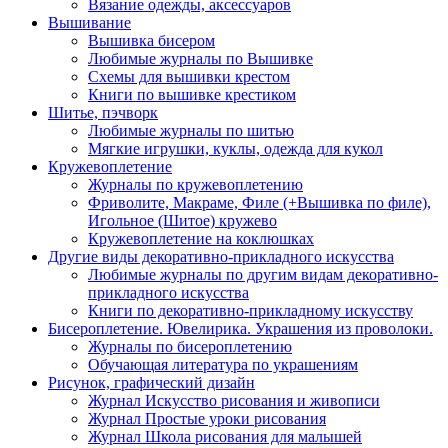
Вязание одежды, аксессуаров
Вышивание
Вышивка бисером
Любимые журналы по Вышивке
Схемы для вышивки крестом
Книги по вышивке крестиком
Шитье, пэчворк
Любимые журналы по шитью
Мягкие игрушки, куклы, одежда для кукол
Кружевоплетение
Журналы по кружевоплетению
Фриволите, Макраме, Филе (+Вышивка по филе),
Игольное (Шитое) кружево
Кружевоплетение на коклюшках
Другие виды декоративно-прикладного искусства
Любимые журналы по другим видам декоративно-
прикладного искусства
Книги по декоративно-прикладному искусству
Бисероплетение. Ювелирика. Украшения из проволоки.
Журналы по бисероплетению
Обучающая литература по украшениям
Рисунок, графический дизайн
Журнал Искусство рисования и живописи
Журнал Простые уроки рисования
Журнал Школа рисования для малышей