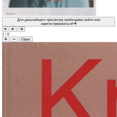
Для дальнейшего просмотра необходимо войти или
зарегистрироваться!
1
/
0
Сброс