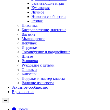
развивающие игры
Кулинария
Личное
Новости сообщества
Разное
Пластика
Бисероплетение, плетение
Вязание
Мыловарение
Декупаж
Игрушки
Скрапбукинг и кардмейкинг
Шитье
Вышивка
Рукоделие с детьми
Оригами
Канзаши
Поделки и мастер-классы
Валяние из шерсти
Закрытое сообщество
Вдохновение
Домой