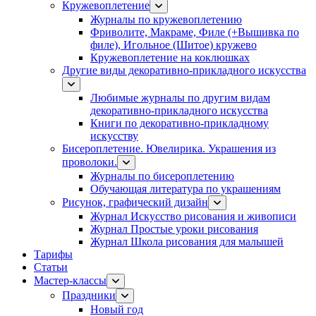
Кружевоплетение
Журналы по кружевоплетению
Фриволите, Макраме, Филе (+Вышивка по
филе), Игольное (Шитое) кружево
Кружевоплетение на коклюшках
Другие виды декоративно-прикладного искусства
Любимые журналы по другим видам
декоративно-прикладного искусства
Книги по декоративно-прикладному
искусству
Бисероплетение. Ювелирика. Украшения из
проволоки.
Журналы по бисероплетению
Обучающая литература по украшениям
Рисунок, графический дизайн
Журнал Искусство рисования и живописи
Журнал Простые уроки рисования
Журнал Школа рисования для малышей
Тарифы
Статьи
Мастер-классы
Праздники
Новый год