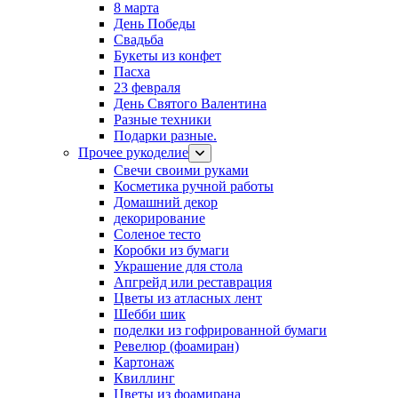
8 марта
День Победы
Свадьба
Букеты из конфет
Пасха
23 февраля
День Святого Валентина
Разные техники
Подарки разные.
Прочее рукоделие
Свечи своими руками
Косметика ручной работы
Домашний декор
декорирование
Соленое тесто
Коробки из бумаги
Украшение для стола
Апгрейд или реставрация
Цветы из атласных лент
Шебби шик
поделки из гофрированной бумаги
Ревелюр (фоамиран)
Картонаж
Квиллинг
Цветы из фоамирана