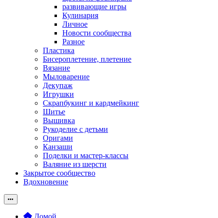
развивающие игры
Кулинария
Личное
Новости сообщества
Разное
Пластика
Бисероплетение, плетение
Вязание
Мыловарение
Декупаж
Игрушки
Скрапбукинг и кардмейкинг
Шитье
Вышивка
Рукоделие с детьми
Оригами
Канзаши
Поделки и мастер-классы
Валяние из шерсти
Закрытое сообщество
Вдохновение
Домой