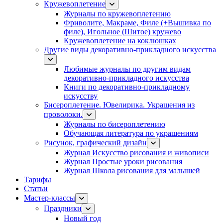
Кружевоплетение
Журналы по кружевоплетению
Фриволите, Макраме, Филе (+Вышивка по
филе), Игольное (Шитое) кружево
Кружевоплетение на коклюшках
Другие виды декоративно-прикладного искусства
Любимые журналы по другим видам
декоративно-прикладного искусства
Книги по декоративно-прикладному
искусству
Бисероплетение. Ювелирика. Украшения из
проволоки.
Журналы по бисероплетению
Обучающая литература по украшениям
Рисунок, графический дизайн
Журнал Искусство рисования и живописи
Журнал Простые уроки рисования
Журнал Школа рисования для малышей
Тарифы
Статьи
Мастер-классы
Праздники
Новый год