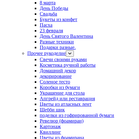
8 марта
День Победы
Свадьба
Букеты из конфет
Пасха
23 февраля
День Святого Валентина
Разные техники
Подарки разные.
Прочее рукоделие
Свечи своими руками
Косметика ручной работы
Домашний декор
декорирование
Соленое тесто
Коробки из бумаги
Украшение для стола
Апгрейд или реставрация
Цветы из атласных лент
Шебби шик
поделки из гофрированной бумаги
Ревелюр (фоамиран)
Картонаж
Квиллинг
Цветы из фоамирана