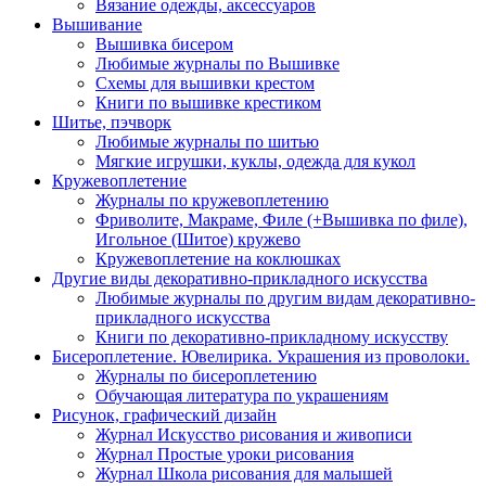
Вязание одежды, аксессуаров
Вышивание
Вышивка бисером
Любимые журналы по Вышивке
Схемы для вышивки крестом
Книги по вышивке крестиком
Шитье, пэчворк
Любимые журналы по шитью
Мягкие игрушки, куклы, одежда для кукол
Кружевоплетение
Журналы по кружевоплетению
Фриволите, Макраме, Филе (+Вышивка по филе),
Игольное (Шитое) кружево
Кружевоплетение на коклюшках
Другие виды декоративно-прикладного искусства
Любимые журналы по другим видам декоративно-
прикладного искусства
Книги по декоративно-прикладному искусству
Бисероплетение. Ювелирика. Украшения из проволоки.
Журналы по бисероплетению
Обучающая литература по украшениям
Рисунок, графический дизайн
Журнал Искусство рисования и живописи
Журнал Простые уроки рисования
Журнал Школа рисования для малышей