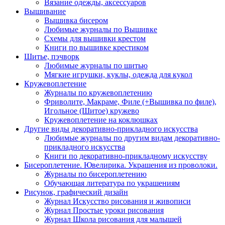
Вязание одежды, аксессуаров
Вышивание
Вышивка бисером
Любимые журналы по Вышивке
Схемы для вышивки крестом
Книги по вышивке крестиком
Шитье, пэчворк
Любимые журналы по шитью
Мягкие игрушки, куклы, одежда для кукол
Кружевоплетение
Журналы по кружевоплетению
Фриволите, Макраме, Филе (+Вышивка по филе),
Игольное (Шитое) кружево
Кружевоплетение на коклюшках
Другие виды декоративно-прикладного искусства
Любимые журналы по другим видам декоративно-
прикладного искусства
Книги по декоративно-прикладному искусству
Бисероплетение. Ювелирика. Украшения из проволоки.
Журналы по бисероплетению
Обучающая литература по украшениям
Рисунок, графический дизайн
Журнал Искусство рисования и живописи
Журнал Простые уроки рисования
Журнал Школа рисования для малышей