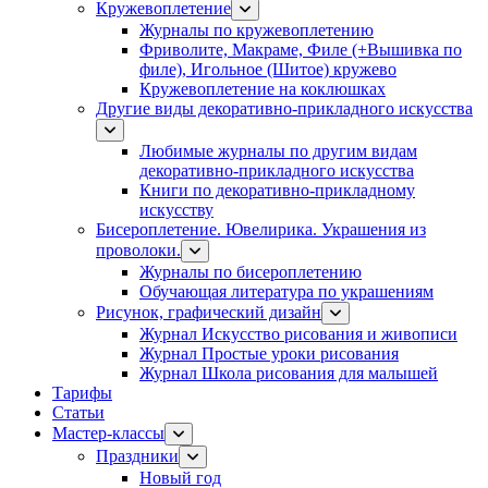
Кружевоплетение
Журналы по кружевоплетению
Фриволите, Макраме, Филе (+Вышивка по
филе), Игольное (Шитое) кружево
Кружевоплетение на коклюшках
Другие виды декоративно-прикладного искусства
Любимые журналы по другим видам
декоративно-прикладного искусства
Книги по декоративно-прикладному
искусству
Бисероплетение. Ювелирика. Украшения из
проволоки.
Журналы по бисероплетению
Обучающая литература по украшениям
Рисунок, графический дизайн
Журнал Искусство рисования и живописи
Журнал Простые уроки рисования
Журнал Школа рисования для малышей
Тарифы
Статьи
Мастер-классы
Праздники
Новый год