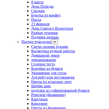
8 марта
День Победы
Свадьба
Букеты из конфет
Пасха
23 февраля
День Святого Валентина
Разные техники
Подарки разные.
Прочее рукоделие
Свечи своими руками
Косметика ручной работы
Домашний декор
декорирование
Соленое тесто
Коробки из бумаги
Украшение для стола
Апгрейд или реставрация
Цветы из атласных лент
Шебби шик
поделки из гофрированной бумаги
Ревелюр (фоамиран)
Картонаж
Квиллинг
Цветы из фоамирана