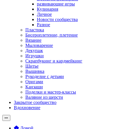
развивающие игры
Кулинария
Личное
Новости сообщества
Разное
Пластика
Бисероплетение, плетение
Вязание
Мыловарение
Декупаж
Игрушки
Скрапбукинг и кардмейкинг
Шитье
Вышивка
Рукоделие с детьми
Оригами
Канзаши
Поделки и мастер-классы
Валяние из шерсти
Закрытое сообщество
Вдохновение
Домой