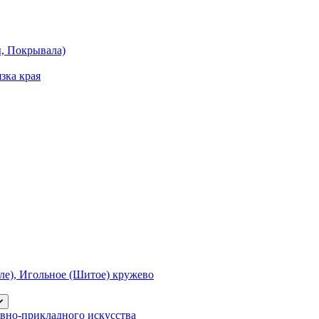
ы, Покрывала)
зка края
е), Игольное (Шитое) кружево
вно-прикладного искусства