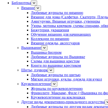
Библиотека
Вязание
Любимые журналы по вязанию
Вязание для дома (Салфетки, Скатерти, Плед
Амигуруми. Вязаные игрушки, сувениры
Узоры, мотивы крючком, схемы спицами, обвя
Бижутерия, украшения
Обучение вязанию для начинающих
Коллекции по вязанию
Вязание одежды, аксессуаров
Вышивание
Вышивка бисером
Любимые журналы по Вышивке
Схемы для вышивки крестом
Книги по вышивке крестиком
Шитье, пэчворк
Любимые журналы по шитью
Мягкие игрушки, куклы, одежда для кукол
Кружевоплетение
Журналы по кружевоплетению
Фриволите, Макраме, Филе (+Вышивка по фил
Кружевоплетение на коклюшках
Другие виды декоративно-прикладного искусства
Любимые журналы по другим видам декорати