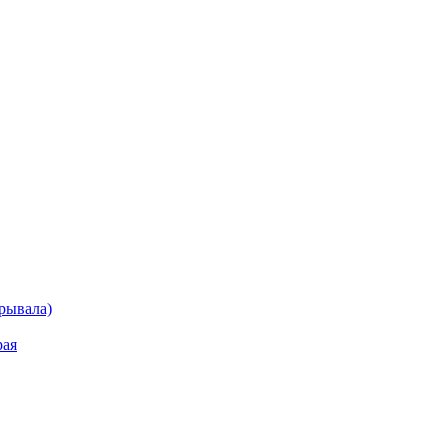
рывала)
рая