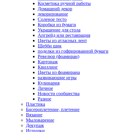
Косметика ручной работы
Домашний декор
декорирование
Соленое тесто
Коробки из бумаги
Украшение для стола
Апгрейд или реставрация
Цветы из атласных лент
Шебби шик
поделки из гофрированной бумаги
Ревелюр (фоамиран)
Картонаж
Квиллинг
Цветы из фоамирана
развивающие игры
Кулинария
Личное
Новости сообщества
Разное
Пластика
Бисероплетение, плетение
Вязание
Мыловарение
Декупаж
Игрушки