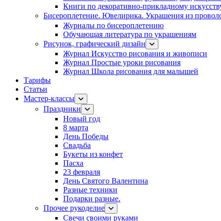
Книги по декоративно-прикладному искусств
Бисероплетение. Ювелирика. Украшения из провол
Журналы по бисероплетению
Обучающая литература по украшениям
Рисунок, графический дизайн
Журнал Искусство рисования и живописи
Журнал Простые уроки рисования
Журнал Школа рисования для малышей
Тарифы
Статьи
Мастер-классы
Праздники
Новый год
8 марта
День Победы
Свадьба
Букеты из конфет
Пасха
23 февраля
День Святого Валентина
Разные техники
Подарки разные.
Прочее рукоделие
Свечи своими руками