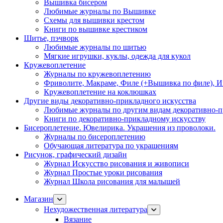
Вышивка бисером
Любимые журналы по Вышивке
Схемы для вышивки крестом
Книги по вышивке крестиком
Шитье, пэчворк
Любимые журналы по шитью
Мягкие игрушки, куклы, одежда для кукол
Кружевоплетение
Журналы по кружевоплетению
Фриволите, Макраме, Филе (+Вышивка по филе), И
Кружевоплетение на коклюшках
Другие виды декоративно-прикладного искусства
Любимые журналы по другим видам декоративно-п
Книги по декоративно-прикладному искусству
Бисероплетение. Ювелирика. Украшения из проволоки.
Журналы по бисероплетению
Обучающая литература по украшениям
Рисунок, графический дизайн
Журнал Искусство рисования и живописи
Журнал Простые уроки рисования
Журнал Школа рисования для малышей
Магазин
Нехудожественная литература
Вязание