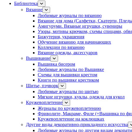
Библиотека
Вязание
Любимые журналы по вязанию
Вязание для дома (Салфетки, Скатерти, Плед
Амигуруми. Вязаные игрушки, сувениры
Узоры, мотивы крючком, схемы спицами, обвя
Бижутерия, украшения
Обучение вязанию для начинающих
Коллекции по вязанию
Вязание одежды, аксессуаров
Вышивание
Вышивка бисером
Любимые журналы по Вышивке
Схемы для вышивки крестом
Книги по вышивке крестиком
Шитье, пэчворк
Любимые журналы по шитью
Мягкие игрушки, куклы, одежда для кукол
Кружевоплетение
Журналы по кружевоплетению
Фриволите, Макраме, Филе (+Вышивка по фил
Кружевоплетение на коклюшках
Другие виды декоративно-прикладного искусства
Любимые журналы по другим видам декорати