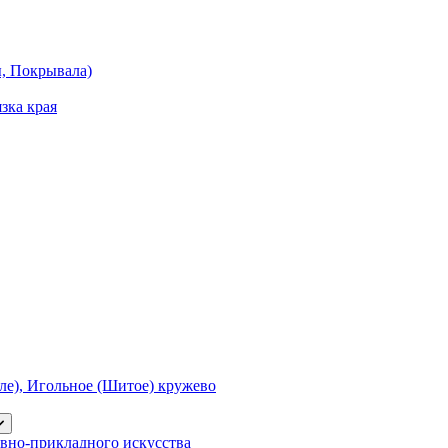
ы, Покрывала)
зка края
е), Игольное (Шитое) кружево
вно-прикладного искусства