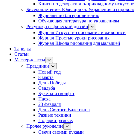
Книги по декоративно-прикладному искусств
Бисероплетение. Ювелирика. Украшения из провол
Журналы по бисероплетению
Обучающая литература по украшениям
Рисунок, графический дизайн
Журнал Искусство рисования и живописи
Журнал Простые уроки рисования
Журнал Школа рисования для малышей
Тарифы
Статьи
Мастер-классы
Праздники
Новый год
8 марта
День Победы
Свадьба
Букеты из конфет
Пасха
23 февраля
День Святого Валентина
Разные техники
Подарки разные.
Прочее рукоделие
Свечи своими руками