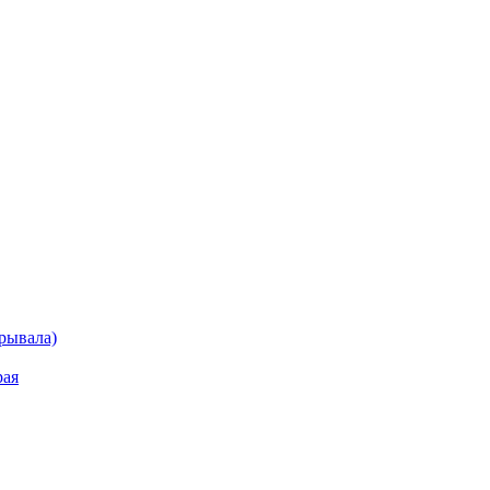
рывала)
рая