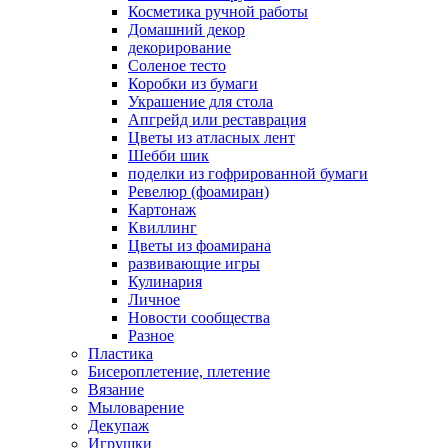
Косметика ручной работы
Домашний декор
декорирование
Соленое тесто
Коробки из бумаги
Украшение для стола
Апгрейд или реставрация
Цветы из атласных лент
Шебби шик
поделки из гофрированной бумаги
Ревелюр (фоамиран)
Картонаж
Квиллинг
Цветы из фоамирана
развивающие игры
Кулинария
Личное
Новости сообщества
Разное
Пластика
Бисероплетение, плетение
Вязание
Мыловарение
Декупаж
Игрушки