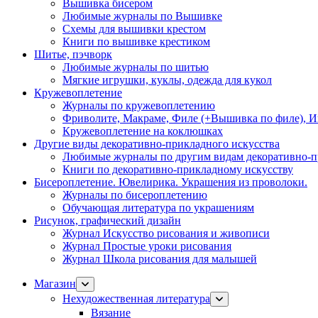
Вышивка бисером
Любимые журналы по Вышивке
Схемы для вышивки крестом
Книги по вышивке крестиком
Шитье, пэчворк
Любимые журналы по шитью
Мягкие игрушки, куклы, одежда для кукол
Кружевоплетение
Журналы по кружевоплетению
Фриволите, Макраме, Филе (+Вышивка по филе), И
Кружевоплетение на коклюшках
Другие виды декоративно-прикладного искусства
Любимые журналы по другим видам декоративно-п
Книги по декоративно-прикладному искусству
Бисероплетение. Ювелирика. Украшения из проволоки.
Журналы по бисероплетению
Обучающая литература по украшениям
Рисунок, графический дизайн
Журнал Искусство рисования и живописи
Журнал Простые уроки рисования
Журнал Школа рисования для малышей
Магазин
Нехудожественная литература
Вязание