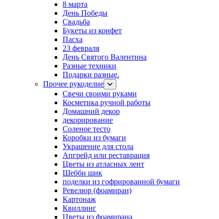
8 марта
День Победы
Свадьба
Букеты из конфет
Пасха
23 февраля
День Святого Валентина
Разные техники
Подарки разные.
Прочее рукоделие
Свечи своими руками
Косметика ручной работы
Домашний декор
декорирование
Соленое тесто
Коробки из бумаги
Украшение для стола
Апгрейд или реставрация
Цветы из атласных лент
Шебби шик
поделки из гофрированной бумаги
Ревелюр (фоамиран)
Картонаж
Квиллинг
Цветы из фоамирана