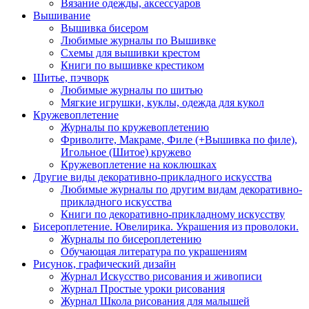
Вязание одежды, аксессуаров
Вышивание
Вышивка бисером
Любимые журналы по Вышивке
Схемы для вышивки крестом
Книги по вышивке крестиком
Шитье, пэчворк
Любимые журналы по шитью
Мягкие игрушки, куклы, одежда для кукол
Кружевоплетение
Журналы по кружевоплетению
Фриволите, Макраме, Филе (+Вышивка по филе),
Игольное (Шитое) кружево
Кружевоплетение на коклюшках
Другие виды декоративно-прикладного искусства
Любимые журналы по другим видам декоративно-
прикладного искусства
Книги по декоративно-прикладному искусству
Бисероплетение. Ювелирика. Украшения из проволоки.
Журналы по бисероплетению
Обучающая литература по украшениям
Рисунок, графический дизайн
Журнал Искусство рисования и живописи
Журнал Простые уроки рисования
Журнал Школа рисования для малышей