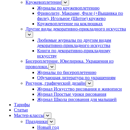
Кружевоплетение
Журналы по кружевоплетению
Фриволите, Макраме, Филе (+Вышивка по
филе), Игольное (Шитое) кружево
Кружевоплетение на коклюшках
Другие виды декоративно-прикладного искусства
Любимые журналы по другим видам
декоративно-прикладного искусства
Книги по декоративно-прикладному
искусству
Бисероплетение. Ювелирика. Украшения из
проволоки.
Журналы по бисероплетению
Обучающая литература по украшениям
Рисунок, графический дизайн
Журнал Искусство рисования и живописи
Журнал Простые уроки рисования
Журнал Школа рисования для малышей
Тарифы
Статьи
Мастер-классы
Праздники
Новый год