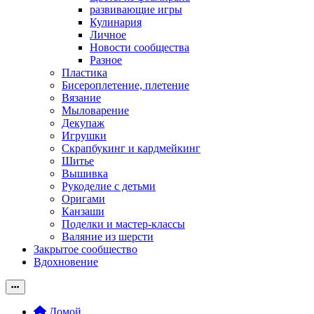
развивающие игры
Кулинария
Личное
Новости сообщества
Разное
Пластика
Бисероплетение, плетение
Вязание
Мыловарение
Декупаж
Игрушки
Скрапбукинг и кардмейкинг
Шитье
Вышивка
Рукоделие с детьми
Оригами
Канзаши
Поделки и мастер-классы
Валяние из шерсти
Закрытое сообщество
Вдохновение
Домой