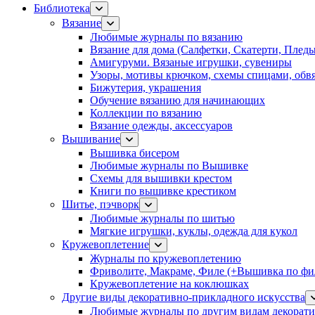
Библиотека
Вязание
Любимые журналы по вязанию
Вязание для дома (Салфетки, Скатерти, Плед
Амигуруми. Вязаные игрушки, сувениры
Узоры, мотивы крючком, схемы спицами, обвя
Бижутерия, украшения
Обучение вязанию для начинающих
Коллекции по вязанию
Вязание одежды, аксессуаров
Вышивание
Вышивка бисером
Любимые журналы по Вышивке
Схемы для вышивки крестом
Книги по вышивке крестиком
Шитье, пэчворк
Любимые журналы по шитью
Мягкие игрушки, куклы, одежда для кукол
Кружевоплетение
Журналы по кружевоплетению
Фриволите, Макраме, Филе (+Вышивка по фил
Кружевоплетение на коклюшках
Другие виды декоративно-прикладного искусства
Любимые журналы по другим видам декорати