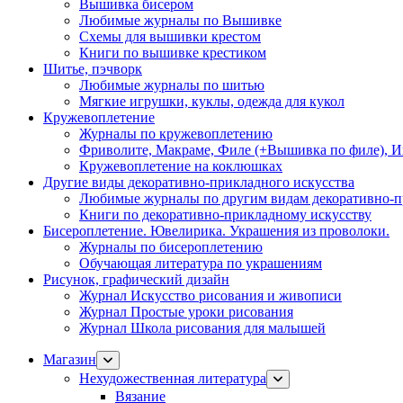
Вышивка бисером
Любимые журналы по Вышивке
Схемы для вышивки крестом
Книги по вышивке крестиком
Шитье, пэчворк
Любимые журналы по шитью
Мягкие игрушки, куклы, одежда для кукол
Кружевоплетение
Журналы по кружевоплетению
Фриволите, Макраме, Филе (+Вышивка по филе), И
Кружевоплетение на коклюшках
Другие виды декоративно-прикладного искусства
Любимые журналы по другим видам декоративно-п
Книги по декоративно-прикладному искусству
Бисероплетение. Ювелирика. Украшения из проволоки.
Журналы по бисероплетению
Обучающая литература по украшениям
Рисунок, графический дизайн
Журнал Искусство рисования и живописи
Журнал Простые уроки рисования
Журнал Школа рисования для малышей
Магазин
Нехудожественная литература
Вязание