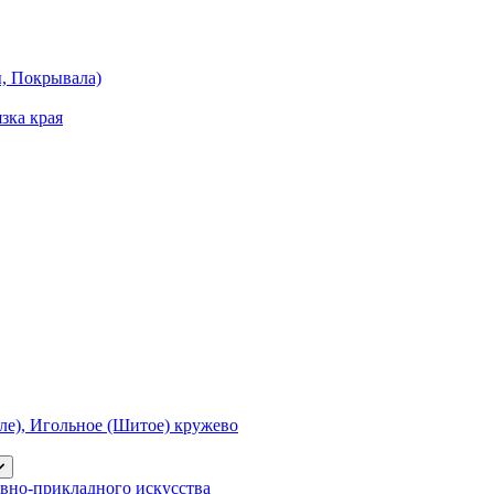
ы, Покрывала)
зка края
е), Игольное (Шитое) кружево
вно-прикладного искусства