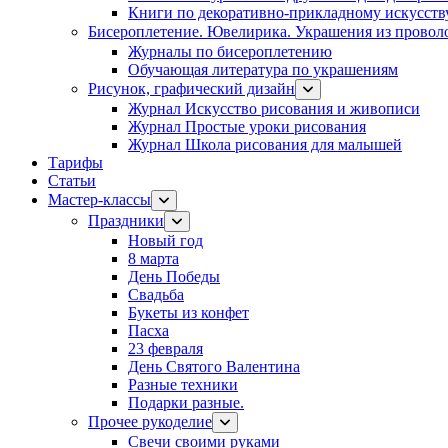
Книги по декоративно-прикладному искусств
Бисероплетение. Ювелирика. Украшения из провол
Журналы по бисероплетению
Обучающая литература по украшениям
Рисунок, графический дизайн
Журнал Искусство рисования и живописи
Журнал Простые уроки рисования
Журнал Школа рисования для малышей
Тарифы
Статьи
Мастер-классы
Праздники
Новый год
8 марта
День Победы
Свадьба
Букеты из конфет
Пасха
23 февраля
День Святого Валентина
Разные техники
Подарки разные.
Прочее рукоделие
Свечи своими руками