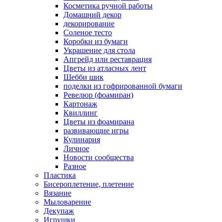
Косметика ручной работы
Домашний декор
декорирование
Соленое тесто
Коробки из бумаги
Украшение для стола
Апгрейд или реставрация
Цветы из атласных лент
Шебби шик
поделки из гофрированной бумаги
Ревелюр (фоамиран)
Картонаж
Квиллинг
Цветы из фоамирана
развивающие игры
Кулинария
Личное
Новости сообщества
Разное
Пластика
Бисероплетение, плетение
Вязание
Мыловарение
Декупаж
Игрушки