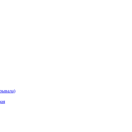
рывала)
рая