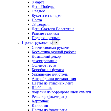
8 марта
День Победы
Свадьба
Букеты из конфет
Пасха
23 февраля
День Святого Валентина
Разные техники
Подарки разные.
Прочее рукоделие
Свечи своими руками
Косметика ручной работы
Домашний декор
декорирование
Соленое тесто
Коробки из бумаги
Украшение для стола
Апгрейд или реставрация
Цветы из атласных лент
Шебби шик
поделки из гофрированной бумаги
Ревелюр (фоамиран)
Картонаж
Квиллинг
Цветы из фоамирана